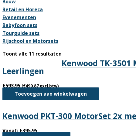
Bouw
Retail en Horeca
Evenementen
Babyfoon sets
Tourguide sets
Rijschool en Motorsets
Gesorteerd
Toont alle 11 resultaten
Kenwood TK-3501 Mo
op
Leerlingen
nieuwste
€
593.95
(
€
490.87
excl.btw)
Toevoegen aan winkelwagen
Kenwood PKT-300 MotorSet 2x me
Vanaf:
€
395.95