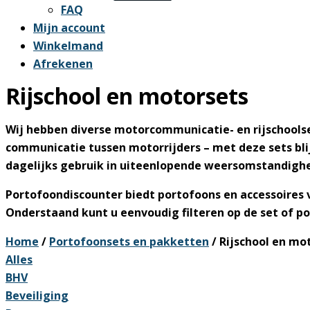
FAQ
Mijn account
Winkelmand
Afrekenen
Rijschool en motorsets
Wij hebben diverse
motorcommunicatie- en rijschools
communicatie tussen motorrijders – met deze sets blij
dagelijks gebruik in uiteenlopende weersomstandigh
Portofoondiscounter biedt portofoons en accessoires
Onderstaand kunt u eenvoudig filteren op de set of p
Home
/
Portofoonsets en pakketten
/ Rijschool en mo
Alles
BHV
Beveiliging