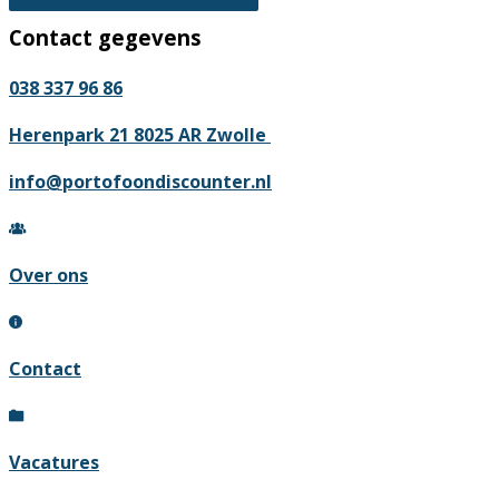
product
kan
Contact gegevens
heeft
gekozen
meerdere
worden
038 337 96 86
variaties.
op
Deze
Herenpark 21 8025 AR Zwolle
de
optie
productpagina
info@portofoondiscounter.nl
kan
gekozen
worden
Over ons
op
de
productpagina
Contact
Vacatures