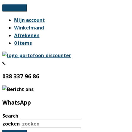
Ga
naar
Mijn account
de
Winkelmand
inhoud
Afrekenen
0 items
038 337 96 86
WhatsApp
Search
zoeken