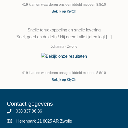
419
klanten waarderen ons gemiddeld met een
8.8
/
10
Bekijk op KiyOh
Snelle terugkoppeling en snelle levering
Snel, goed en duidelijk! Hij neemt alle tijd en legt [...]
Johanna
-
Zwolle
419
klanten waarderen ons gemiddeld met een
8.8
/
10
Bekijk op KiyOh
Contact gegevens
038 337 96 86
Herenpark 21 8025 AR Zwolle