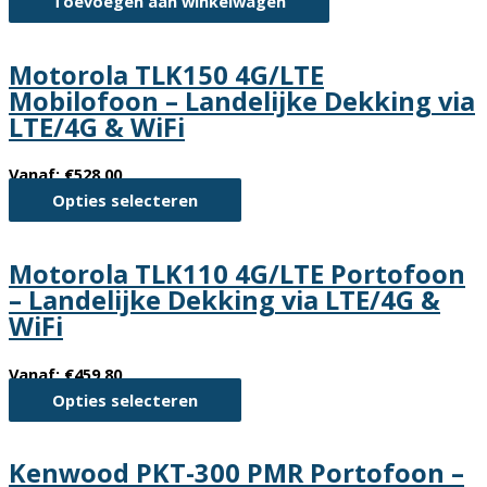
Toevoegen aan winkelwagen
kan
gekozen
worden
Motorola TLK150 4G/LTE
op
Mobilofoon – Landelijke Dekking via
de
LTE/4G & WiFi
productpagina
Vanaf:
€
528.00
Dit
Opties selecteren
product
heeft
Motorola TLK110 4G/LTE Portofoon
meerdere
– Landelijke Dekking via LTE/4G &
variaties.
WiFi
Deze
optie
Vanaf:
€
459.80
kan
Dit
Opties selecteren
gekozen
product
worden
heeft
op
Kenwood PKT-300 PMR Portofoon –
meerdere
de