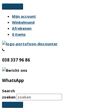
Ga
naar
Mijn account
de
Winkelmand
inhoud
Afrekenen
0 items
038 337 96 86
WhatsApp
Search
zoeken