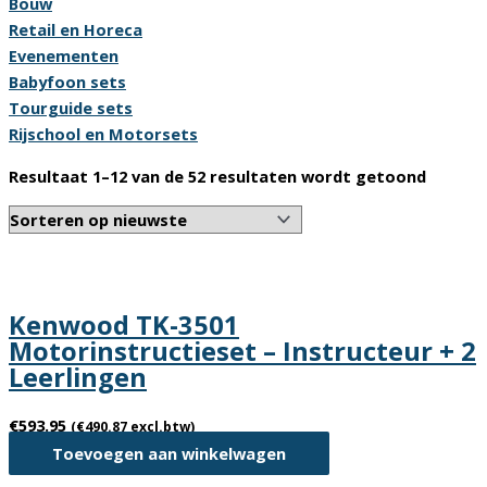
Bouw
Retail en Horeca
Evenementen
Babyfoon sets
Tourguide sets
Rijschool en Motorsets
Gesort
Resultaat 1–12 van de 52 resultaten wordt getoond
op
nieuws
Kenwood TK-3501
Motorinstructieset – Instructeur + 2
Leerlingen
€
593.95
(
€
490.87
excl.btw)
Toevoegen aan winkelwagen