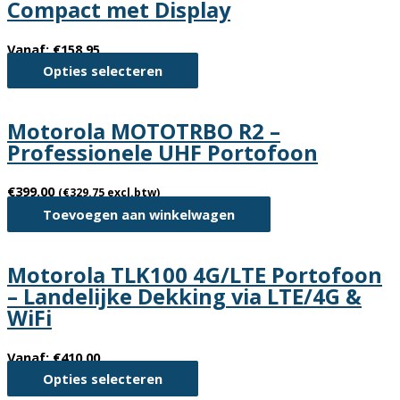
Compact met Display
variaties.
productpagina
Deze
Vanaf:
€
158.95
optie
Dit
Opties selecteren
kan
product
gekozen
heeft
worden
Motorola MOTOTRBO R2 –
meerdere
op
Professionele UHF Portofoon
variaties.
de
Deze
productpagina
€
399.00
(
€
329.75
excl.btw)
optie
Toevoegen aan winkelwagen
kan
gekozen
worden
Motorola TLK100 4G/LTE Portofoon
op
– Landelijke Dekking via LTE/4G &
de
WiFi
productpagina
Vanaf:
€
410.00
Dit
Opties selecteren
product