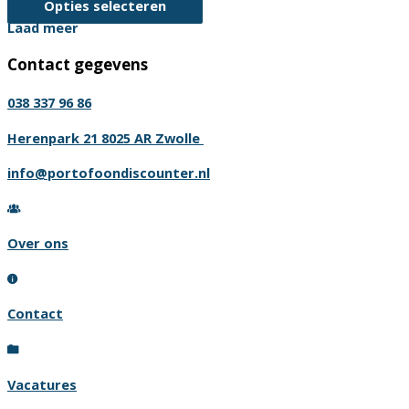
Dit
Opties selecteren
kan
product
Laad meer
gekozen
heeft
worden
Contact gegevens
meerdere
op
variaties.
de
038 337 96 86
Deze
productpagina
optie
Herenpark 21 8025 AR Zwolle
kan
info@portofoondiscounter.nl
gekozen
worden
op
Over ons
de
productpagina
Contact
Vacatures