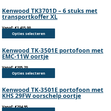
heeft
Kenwood TK3701D – 6 stuks met
meerdere
transportkoffer XL
variaties.
Deze
Vanaf:
€
1,415.00
optie
Dit
Opties selecteren
kan
product
gekozen
heeft
worden
Kenwood TK-3501E portofoon met
meerdere
op
EMC-11W oortje
variaties.
de
Deze
productpagina
Vanaf:
€
205.70
optie
Dit
Opties selecteren
kan
product
gekozen
heeft
worden
Kenwood TK-3501E portofoon met
meerdere
op
KHS 29FW oorschelp oortje
variaties.
de
Deze
productpagina
Vanaf:
€
204.95
optie