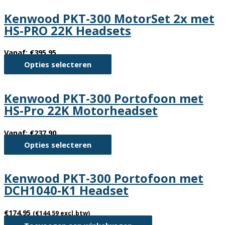
Kenwood PKT-300 MotorSet 2x met
HS-PRO 22K Headsets
Vanaf:
€
395.95
Dit
Opties selecteren
product
heeft
Kenwood PKT-300 Portofoon met
meerdere
HS-Pro 22K Motorheadset
variaties.
Deze
Vanaf:
€
237.90
optie
Dit
Opties selecteren
kan
product
gekozen
heeft
worden
Kenwood PKT-300 Portofoon met
meerdere
op
DCH1040-K1 Headset
variaties.
de
Deze
productpagina
€
174.95
(
€
144.59
excl.btw)
optie