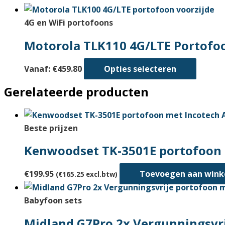
4G en WiFi portofoons
Motorola TLK110 4G/LTE Portofoo
Dit
Vanaf:
€
459.80
Opties selecteren
produc
Gerelateerde producten
heeft
meerd
variati
Beste prijzen
Deze
optie
Kenwoodset TK-3501E portofoon m
kan
gekoz
€
199.95
Toevoegen aan win
(
€
165.25
excl.btw)
worde
op
Babyfoon sets
de
Midland G7Pro 2x Vergunningsvr
produc