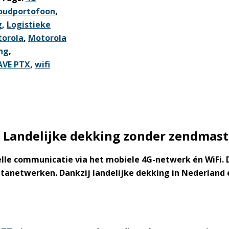
oudportofoon
,
g
,
Logistieke
orola
,
Motorola
ng
,
VE PTX
,
wifi
 Landelijke dekking zonder zendmast
lle communicatie via het mobiele 4G-netwerk én WiFi.
tanetwerken. Dankzij landelijke dekking in Nederland é