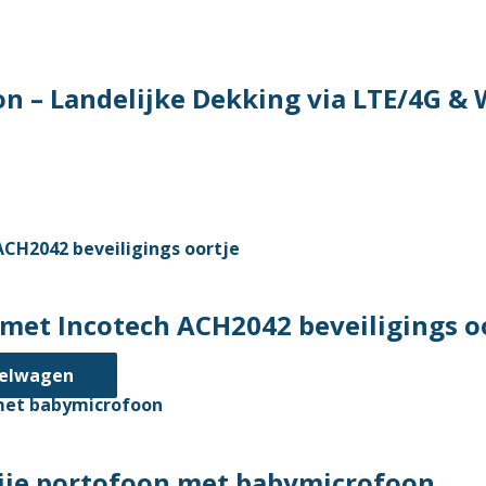
n – Landelijke Dekking via LTE/4G & 
t
ere
es.
et Incotech ACH2042 beveiligings o
en
kelwagen
n
ije portofoon met babymicrofoon
tpagina