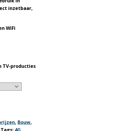
ebruik in
ect inzetbaar,
en WiFi
n TV-producties
prijzen
,
Bouw
,
Tags:
4G