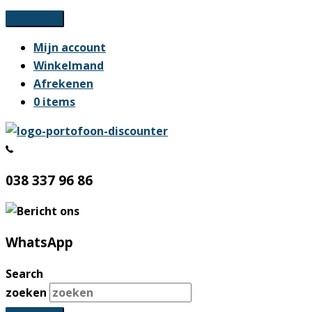
Ga
naar
Mijn account
de
Winkelmand
inhoud
Afrekenen
0 items
038 337 96 86
WhatsApp
Search
zoeken