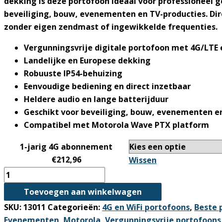
dekking is deze portofoon ideaal voor professioneel g
beveiliging, bouw, evenementen en TV-producties. Dir
zonder eigen zendmast of ingewikkelde frequenties.
Vergunningsvrije digitale portofoon met 4G/LTE 
Landelijke en Europese dekking
Robuuste IP54-behuizing
Eenvoudige bediening en direct inzetbaar
Heldere audio en lange batterijduur
Geschikt voor beveiliging, bouw, evenementen e
Compatibel met Motorola Wave PTX platform
1-jarig 4G abonnement
€212,96
Wissen
Motorola
TLK100
Toevoegen aan winkelwagen
4G/LTE
SKU:
13011
Categorieën:
4G en WiFi portofoons
,
Beste 
Portofoon
Evenementen
,
Motorola
,
Vergunningsvrije portofoons