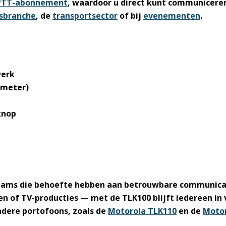
 PTT-abonnement
, waardoor u direct kunt communiceren
gsbranche
, de
transportsector
of bij
evenementen
.
werk
 meter)
knop
teams die behoefte hebben aan betrouwbare communicat
n of TV-producties — met de TLK100 blijft iedereen in 
dere portofoons, zoals de
Motorola TLK110
en de
Motor