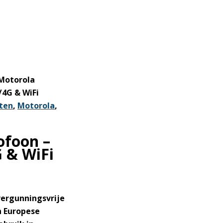
Motorola
/4G & WiFi
ten
,
Motorola
,
ofoon –
G & WiFi
vergunningsvrije
n Europese