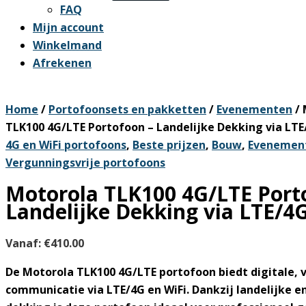
FAQ
Mijn account
Winkelmand
Afrekenen
Home
/
Portofoonsets en pakketten
/
Evenementen
/ 
TLK100 4G/LTE Portofoon – Landelijke Dekking via LTE
4G en WiFi portofoons
,
Beste prijzen
,
Bouw
,
Evenemen
Vergunningsvrije portofoons
Motorola TLK100 4G/LTE Port
Landelijke Dekking via LTE/4
Vanaf:
€
410.00
De Motorola TLK100 4G/LTE portofoon biedt digitale, 
communicatie via LTE/4G en WiFi. Dankzij landelijke e