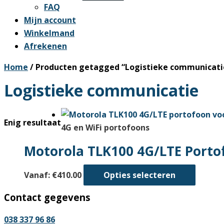
FAQ
Mijn account
Winkelmand
Afrekenen
Home
/ Producten getagged “Logistieke communicati
Logistieke communicatie
Enig resultaat
4G en WiFi portofoons
Motorola TLK100 4G/LTE Portof
Dit
Vanaf:
€
410.00
Opties selecteren
produc
Contact gegevens
heeft
meerd
038 337 96 86