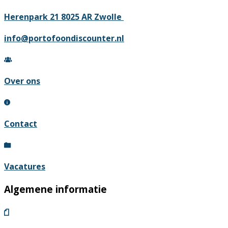
variati
Deze
Herenpark 21 8025 AR Zwolle
optie
info@portofoondiscounter.nl
kan
gekoz
worde
Over ons
op
de
produc
Contact
Vacatures
Algemene informatie