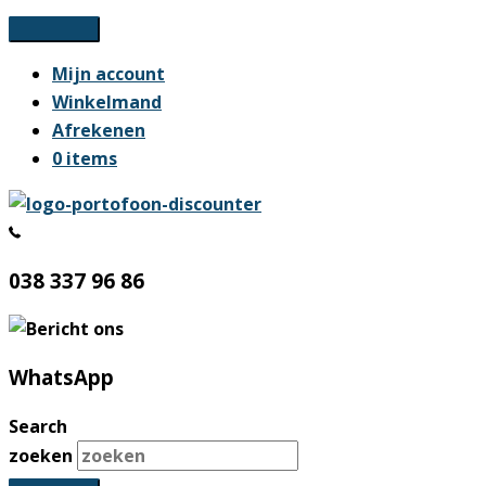
Ga
naar
Mijn account
de
Winkelmand
inhoud
Afrekenen
0 items
038 337 96 86
WhatsApp
Search
zoeken