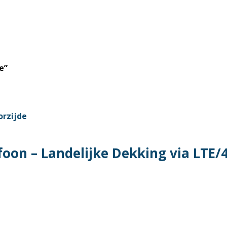
e”
oon – Landelijke Dekking via LTE/
t
ere