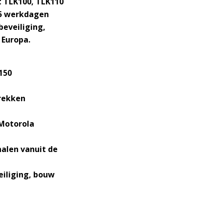
t TLK100, TLK110
-5 werkdagen
beveiliging,
 Europa.
150
rekken
 Motorola
alen vanuit de
eiliging, bouw