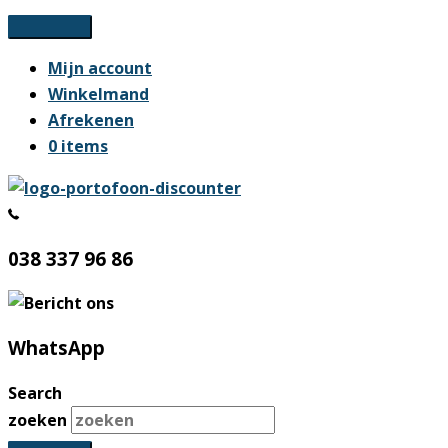
Ga
naar
Mijn account
de
Winkelmand
inhoud
Afrekenen
0 items
038 337 96 86
WhatsApp
Search
zoeken