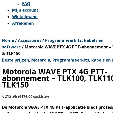
FAQ
Mijn account
Winkelmand
Afrekenen
Home
/
Accessoires
/
Programmeerkits, kabels en
software
/ Motorola WAVE PTX 4G PTT-abonnement – 
& TLK150
Beste prijzen
,
Motorola
,
Programmeerkits, kabels en 
Motorola WAVE PTX 4G PTT-
abonnement – TLK100, TLK11
TLK150
€
212.96
(
€
176.00
excl.btw)
De Motorola WAVE PTX 4G PTT-applicatie biedt profess