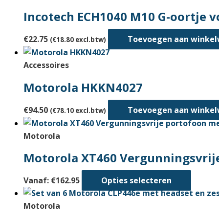
Incotech ECH1040 M10 G-oortje v
€
22.75
Toevoegen aan winke
(
€
18.80
excl.btw)
Accessoires
Motorola HKKN4027
€
94.50
Toevoegen aan winke
(
€
78.10
excl.btw)
Motorola
Motorola XT460 Vergunningsvrije
Dit
Vanaf:
€
162.95
Opties selecteren
produc
heeft
Motorola
meerd