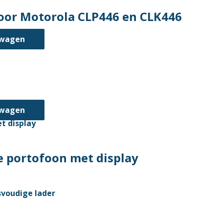
oor Motorola CLP446 en CLK446
lwagen
lwagen
 portofoon met display
t
ere