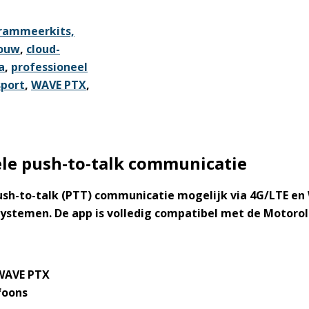
rammeerkits,
ouw
,
cloud-
a
,
professioneel
sport
,
WAVE PTX
,
le push-to-talk communicatie
sh-to-talk (PTT) communicatie mogelijk via 4G/LTE en W
nsystemen. De app is volledig compatibel met de Motoro
 WAVE PTX
foons