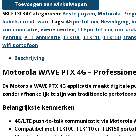
WAVE
Toevoegen aan winkelwagen
PTX
SKU:
13034
Categorieën:
Beste prijzen
,
Motorola
,
Prog
4G
kabels en software
Tags:
4G portofoon
,
Beveiliging
,
b
PTT-
communicatie
,
evenementen
,
LTE portofoon
,
motorol
abonnement
gebruik
,
PTT-applicatie
,
TLK100
,
TLK110
,
TLK150
,
tran
–
wifi portofoon
TLK100,
TLK110
Beschrijving
&
Motorola WAVE PTX 4G – Professione
TLK150
aantal
De
Motorola WAVE PTX 4G
applicatie maakt digitale pu
zonder afhankelijk te zijn van traditionele portofoo
Belangrijkste kenmerken
4G/LTE push-to-talk communicatie via Motorola
Compatibel met TLK100, TLK110 en TLK150 porto