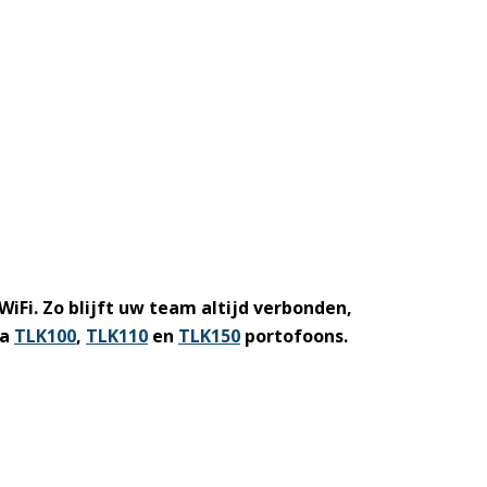
iFi. Zo blijft uw team altijd verbonden,
la
TLK100
,
TLK110
en
TLK150
portofoons.