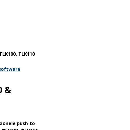
TLK100, TLK110
software
0 &
ionele push-to-