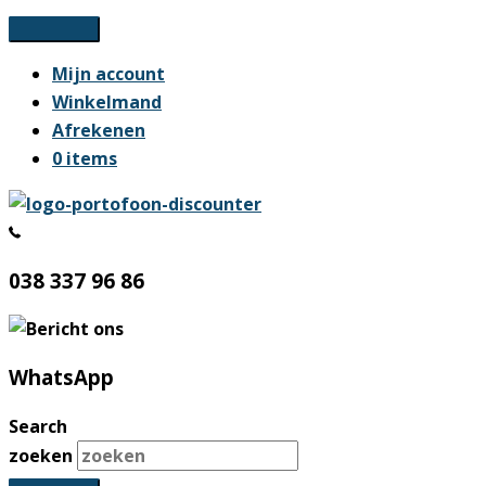
Ga
naar
Mijn account
de
Winkelmand
inhoud
Afrekenen
0 items
038 337 96 86
WhatsApp
Search
zoeken