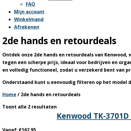
FAQ
Mijn account
Winkelmand
Afrekenen
2de hands en retourdeals
Ontdek onze
2de hands en retourdeals
van Kenwood, w
tegen een scherpe prijs, ideaal voor bedrijven en orga
en volledig functioneel, zodat u verzekerd bent van p
Onderstaand kunt u eenvoudig filteren op het model d
Home
/ 2de hands en retourdeals
Gesorteerd
Toont alle 2 resultaten
Kenwood TK-3701D V
op
nieuwste
Vanaf:
€
162.95