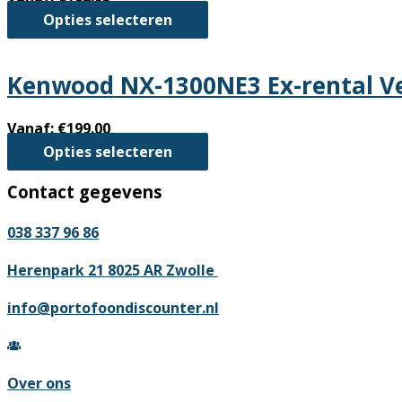
Dit
Opties selecteren
product
heeft
Kenwood NX-1300NE3 Ex-rental V
meerdere
variaties.
Vanaf:
€
199.00
Deze
Dit
Opties selecteren
optie
product
kan
Contact gegevens
heeft
gekozen
meerdere
worden
038 337 96 86
variaties.
op
Deze
Herenpark 21 8025 AR Zwolle
de
optie
productpagina
info@portofoondiscounter.nl
kan
gekozen
worden
Over ons
op