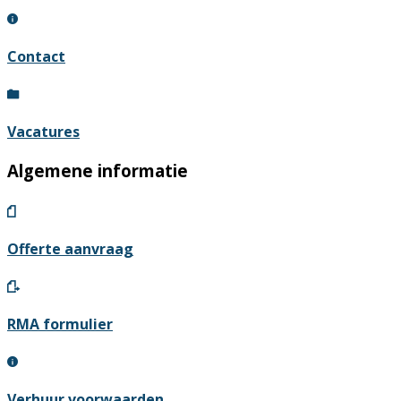
de
productpagina
Contact
Vacatures
Algemene informatie
Offerte aanvraag
RMA formulier
Verhuur voorwaarden