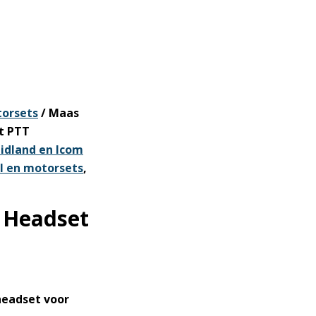
torsets
/ Maas
t PTT
idland en Icom
ol en motorsets
,
 Headset
eadset voor