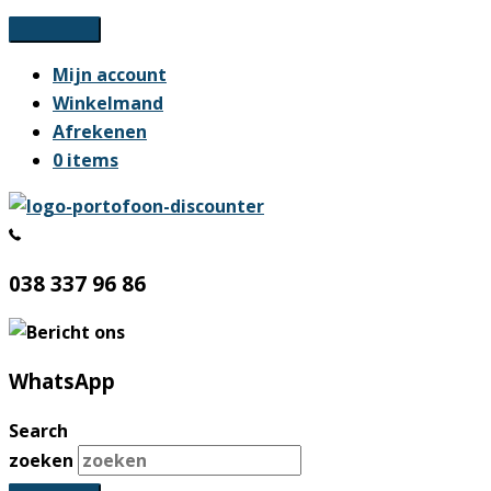
Ga
naar
Mijn account
de
Winkelmand
inhoud
Afrekenen
0 items
038 337 96 86
WhatsApp
Search
zoeken