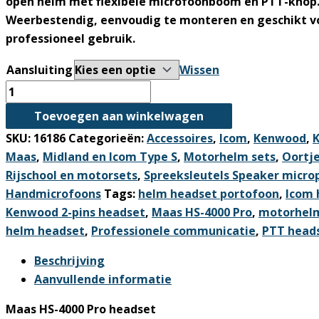
open helm
met flexibele microfoonboom en PTT-knop
Weerbestendig, eenvoudig te monteren en geschikt vo
professioneel gebruik.
Aansluiting
Wissen
Maas
HS-
Toevoegen aan winkelwagen
4000
SKU:
16186
Categorieën:
Accessoires
,
Icom
,
Kenwood
,
Pro
Maas
,
Midland en Icom Type S
,
Motorhelm sets
,
Oortje
Motorhelm
Rijschool en motorsets
,
Spreeksleutels Speaker micro
Headset
Handmicrofoons
Tags:
helm headset portofoon
,
Icom 
voor
Kenwood 2-pins headset
,
Maas HS-4000 Pro
,
motorhel
Open
helm headset
,
Professionele communicatie
,
PTT head
Helm
–
Beschrijving
met
Aanvullende informatie
PTT
Maas HS-4000 Pro headset
aantal