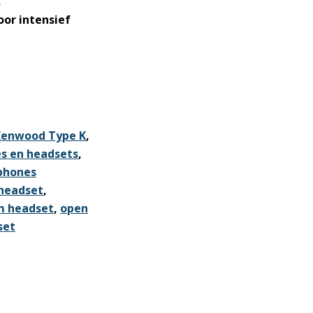
.
or intensief
Kenwood Type K
,
s en headsets
,
phones
headset
,
m headset
,
open
set