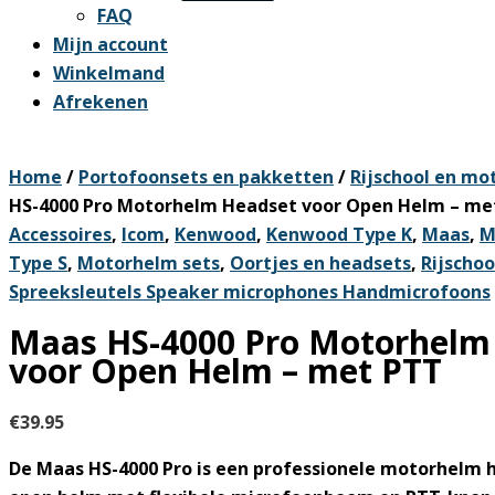
FAQ
Mijn account
Winkelmand
Afrekenen
Home
/
Portofoonsets en pakketten
/
Rijschool en mo
HS-4000 Pro Motorhelm Headset voor Open Helm – me
Accessoires
,
Icom
,
Kenwood
,
Kenwood Type K
,
Maas
,
M
Type S
,
Motorhelm sets
,
Oortjes en headsets
,
Rijscho
Spreeksleutels Speaker microphones Handmicrofoons
Maas HS-4000 Pro Motorhelm
voor Open Helm – met PTT
€
39.95
De
Maas HS-4000 Pro
is een professionele
motorhelm h