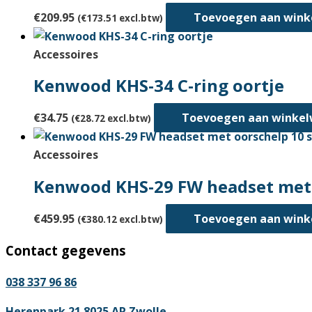
€
209.95
Toevoegen aan win
(
€
173.51
excl.btw)
Accessoires
Kenwood KHS-34 C-ring oortje
€
34.75
Toevoegen aan winke
(
€
28.72
excl.btw)
Accessoires
Kenwood KHS-29 FW headset met 
€
459.95
Toevoegen aan win
(
€
380.12
excl.btw)
Contact gegevens
038 337 96 86
Herenpark 21 8025 AR Zwolle