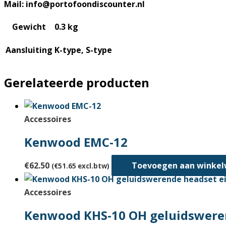
Mail: info@portofoondiscounter.nl
Gewicht
0.3 kg
Aansluiting
K-type, S-type
Gerelateerde producten
Accessoires
Kenwood EMC-12
€
62.50
Toevoegen aan winke
(
€
51.65
excl.btw)
Accessoires
Kenwood KHS-10 OH geluidswere