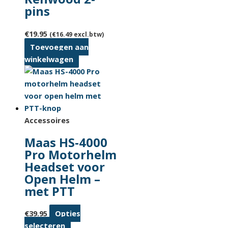
pins
€
19.95
(
€
16.49
excl.btw)
Toevoegen aan
winkelwagen
Accessoires
Maas HS-4000
Pro Motorhelm
Headset voor
Open Helm –
met PTT
€
39.95
Opties
Dit
selecteren