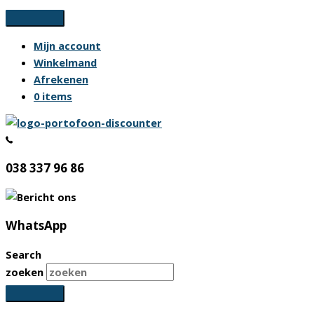
Ga
naar
Mijn account
de
Winkelmand
inhoud
Afrekenen
0 items
038 337 96 86
WhatsApp
Search
zoeken