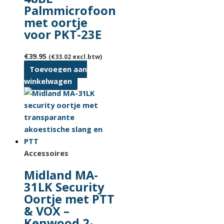
Palmmicrofoon
met oortje
voor PKT-23E
€
39.95
(
€
33.02
excl.btw)
Toevoegen aan
winkelwagen
Accessoires
Midland MA-
31LK Security
Oortje met PTT
& VOX –
Kenwood 2-