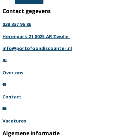
product
Contact gegevens
heeft
meerdere
038 337 96 86
variaties.
Deze
Herenpark 21 8025 AR Zwolle
optie
info@portofoondiscounter.nl
kan
gekozen
worden
Over ons
op
de
productpagina
Contact
Vacatures
Algemene informatie