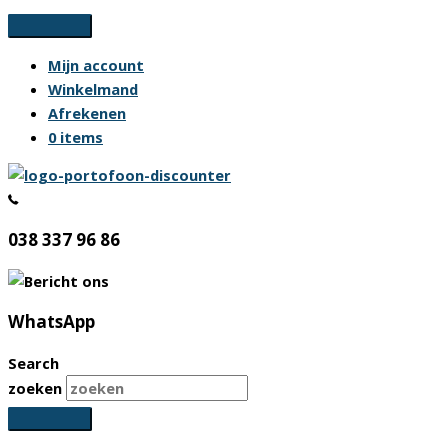
Ga
naar
Mijn account
de
Winkelmand
inhoud
Afrekenen
0 items
038 337 96 86
WhatsApp
Search
zoeken