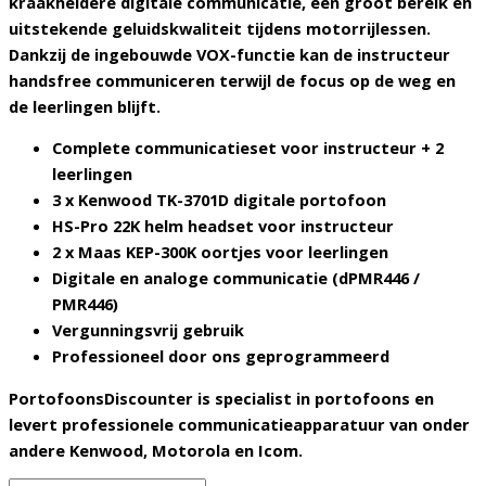
kraakheldere digitale communicatie, een groot bereik en
uitstekende geluidskwaliteit tijdens motorrijlessen.
Dankzij de ingebouwde
VOX-functie
kan de instructeur
handsfree communiceren terwijl de focus op de weg en
de leerlingen blijft.
Complete communicatieset voor instructeur + 2
leerlingen
3 x Kenwood TK-3701D digitale portofoon
HS-Pro 22K helm headset voor instructeur
2 x Maas KEP-300K oortjes voor leerlingen
Digitale en analoge communicatie (dPMR446 /
PMR446)
Vergunningsvrij gebruik
Professioneel door ons geprogrammeerd
PortofoonsDiscounter is specialist in portofoons en
levert professionele communicatieapparatuur van onder
andere
Kenwood, Motorola en Icom
.