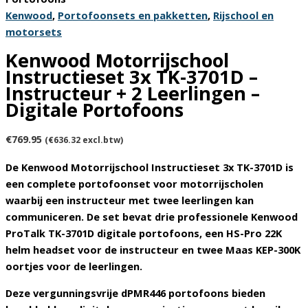
Kenwood
,
Portofoonsets en pakketten
,
Rijschool en
motorsets
Kenwood Motorrijschool
Instructieset 3x TK-3701D –
Instructeur + 2 Leerlingen –
Digitale Portofoons
€
769.95
(
€
636.32
excl.btw)
De Kenwood Motorrijschool Instructieset 3x TK-3701D
is
een complete portofoonset voor motorrijscholen
waarbij een instructeur met twee leerlingen kan
communiceren. De set bevat drie professionele
Kenwood
ProTalk TK-3701D digitale portofoons
, een
HS-Pro 22K
helm headset voor de instructeur
en
twee Maas KEP-300K
oortjes voor de leerlingen
.
Deze vergunningsvrije
dPMR446 portofoons
bieden