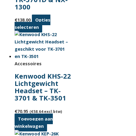
1300
€
138.00
Opties
Dit
selecteren
product
heeft
meerdere
variaties.
Deze
Accessoires
optie
Kenwood KHS-22
kan
Lichtgewicht
gekozen
Headset – TK-
worden
3701 & TK-3501
op
de
€
70.95
(
€
58.64
excl.btw)
productpagina
Toevoegen aan
winkelwagen