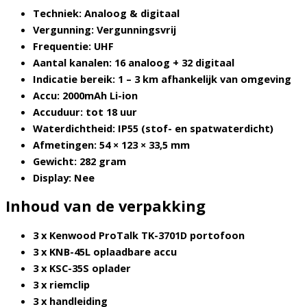
Techniek:
Analoog & digitaal
Vergunning:
Vergunningsvrij
Frequentie:
UHF
Aantal kanalen:
16 analoog + 32 digitaal
Indicatie bereik:
1 – 3 km afhankelijk van omgeving
Accu:
2000mAh Li-ion
Accuduur:
tot 18 uur
Waterdichtheid:
IP55 (stof- en spatwaterdicht)
Afmetingen:
54 × 123 × 33,5 mm
Gewicht:
282 gram
Display:
Nee
Inhoud van de verpakking
3 x Kenwood ProTalk TK-3701D portofoon
3 x KNB-45L oplaadbare accu
3 x KSC-35S oplader
3 x riemclip
3 x handleiding