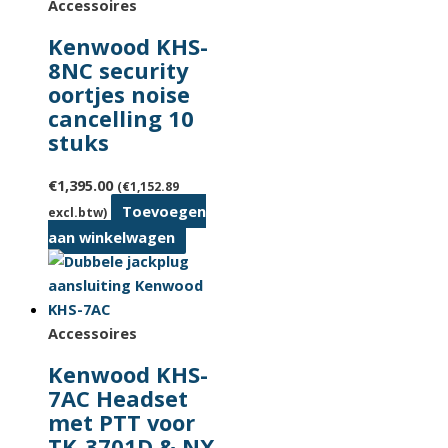
Accessoires
Kenwood KHS-
8NC security
oortjes noise
cancelling 10
stuks
€
1,395.00
(
€
1,152.89
Toevoegen
excl.btw)
aan winkelwagen
Accessoires
Kenwood KHS-
7AC Headset
met PTT voor
TK-3701D & NX-