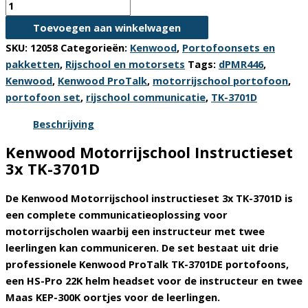
Kenwood
Motorrijschool
Toevoegen aan winkelwagen
Instructieset
SKU:
12058
Categorieën:
Kenwood
,
Portofoonsets en
3x
pakketten
,
Rijschool en motorsets
Tags:
dPMR446
,
TK-
Kenwood
,
Kenwood ProTalk
,
motorrijschool portofoon
,
3701D
portofoon set
,
rijschool communicatie
,
TK-3701D
–
Instructeur
Beschrijving
+
Kenwood Motorrijschool Instructieset
2
3x TK-3701D
Leerlingen
–
De
Kenwood Motorrijschool instructieset 3x TK-3701D
is
Digitale
een complete communicatieoplossing voor
Portofoons
motorrijscholen waarbij een instructeur met twee
aantal
leerlingen kan communiceren. De set bestaat uit drie
professionele
Kenwood ProTalk TK-3701DE portofoons
,
een
HS-Pro 22K helm headset voor de instructeur
en
twee
Maas KEP-300K oortjes voor de leerlingen
.