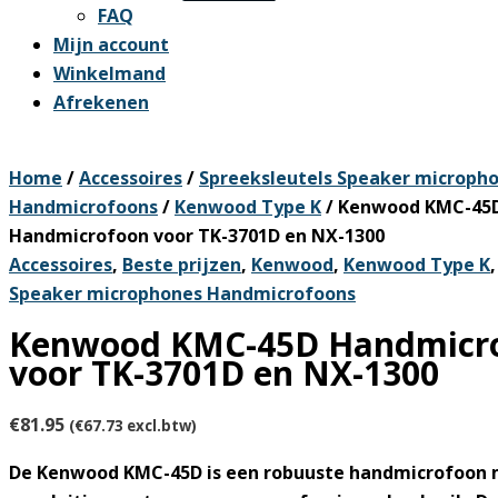
FAQ
Mijn account
Winkelmand
Afrekenen
Home
/
Accessoires
/
Spreeksleutels Speaker microph
Handmicrofoons
/
Kenwood Type K
/ Kenwood KMC-45
Handmicrofoon voor TK-3701D en NX-1300
Accessoires
,
Beste prijzen
,
Kenwood
,
Kenwood Type K
Speaker microphones Handmicrofoons
Kenwood KMC-45D Handmicr
voor TK-3701D en NX-1300
€
81.95
(
€
67.73
excl.btw)
De Kenwood KMC-45D is een robuuste handmicrofoon 