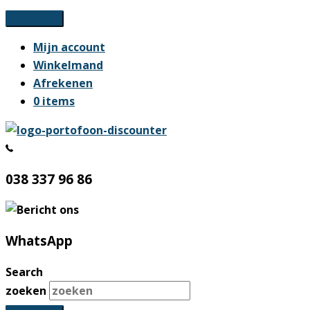
Ga
naar
Mijn account
de
Winkelmand
inhoud
Afrekenen
0 items
038 337 96 86
WhatsApp
Search
zoeken