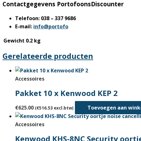
Contactgegevens PortofoonsDiscounter
Telefoon: 038 – 337 9686
E-mail:
info@portofo
Gewicht
0.2 kg
Gerelateerde producten
Accessoires
Pakket 10 x Kenwood KEP 2
€
625.00
Toevoegen aan win
(
€
516.53
excl.btw)
Accessoires
Kenwood KHS-8NC Security oortje