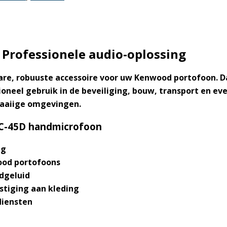
rofessionele audio-oplossing
e, robuuste accessoire voor uw Kenwood portofoon. Da
oneel gebruik in de beveiliging, bouw, transport en 
waaiige omgevingen.
C-45D handmicrofoon
ng
ood portofoons
ndgeluid
stiging aan kleding
diensten