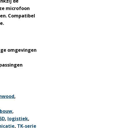
nkzij de
eze microfoon
ten. Compatibel
e.
aiige omgevingen
epassingen
nwood
,
bouw
,
5D
,
logistiek
,
icatie
,
TK-serie