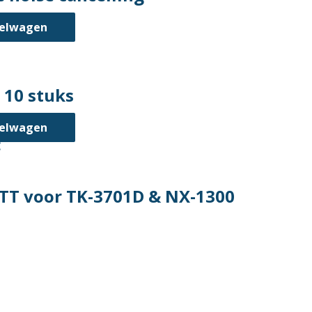
kelwagen
 10 stuks
kelwagen
TT voor TK-3701D & NX-1300