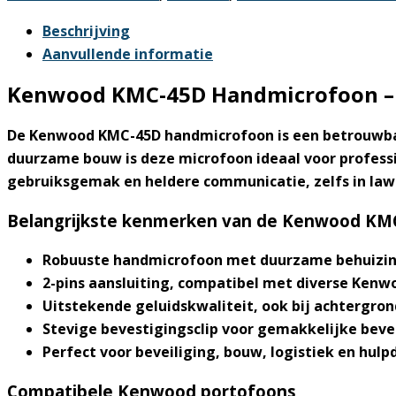
en
NX-
Beschrijving
1300
Aanvullende informatie
aantal
Kenwood KMC-45D Handmicrofoon – P
De Kenwood KMC-45D handmicrofoon is een betrouwbar
duurzame bouw is deze microfoon ideaal voor professi
gebruiksgemak en heldere communicatie, zelfs in la
Belangrijkste kenmerken van de Kenwood KM
Robuuste handmicrofoon met duurzame behuizi
2-pins aansluiting, compatibel met diverse Kenw
Uitstekende geluidskwaliteit, ook bij achtergro
Stevige bevestigingsclip voor gemakkelijke beve
Perfect voor beveiliging, bouw, logistiek en hulp
Compatibele Kenwood portofoons