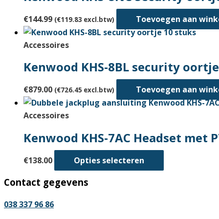
€
144.99
Toevoegen aan win
(
€
119.83
excl.btw)
Accessoires
Kenwood KHS-8BL security oortje
€
879.00
Toevoegen aan win
(
€
726.45
excl.btw)
Accessoires
Kenwood KHS-7AC Headset met P
Dit
€
138.00
Opties selecteren
product
Contact gegevens
heeft
meerdere
038 337 96 86
variaties.