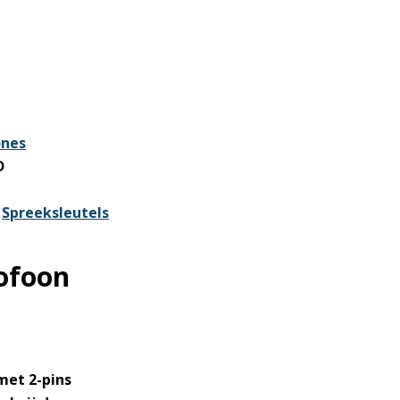
ones
D
,
Spreeksleutels
ofoon
met 2-pins