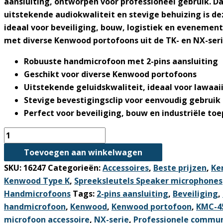
aansluiting, ontworpen voor professioneel gebruik. Da
uitstekende audiokwaliteit en stevige behuizing is d
ideaal voor beveiliging, bouw, logistiek en evenemen
met diverse Kenwood portofoons uit de TK- en NX-seri
Robuuste handmicrofoon met 2-pins aansluiting
Geschikt voor diverse Kenwood portofoons
Uitstekende geluidskwaliteit, ideaal voor lawa
Stevige bevestigingsclip voor eenvoudig gebruik
Perfect voor beveiliging, bouw en industriële to
Kenwood
KMC-
Toevoegen aan winkelwagen
45D
SKU:
16247
Categorieën:
Accessoires
,
Beste prijzen
,
Ke
Handmicrofoon
Kenwood Type K
,
Spreeksleutels Speaker microphones
voor
Handmicrofoons
Tags:
2-pins aansluiting
,
Beveiliging
,
TK-
handmicrofoon
,
Kenwood
,
Kenwood portofoon
,
KMC-4
3701D
microfoon accessoire
,
NX-serie
,
Professionele commun