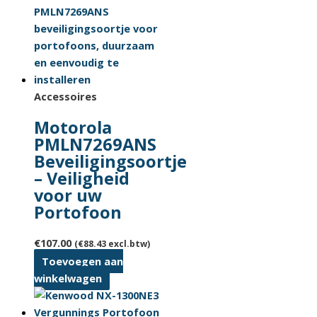
heeft
meerdere
variaties.
Deze
optie
kan
Accessoires
gekozen
Motorola
worden
PMLN7269ANS
op
Beveiligingsoortje
de
– Veiligheid
productpagina
voor uw
Portofoon
€
107.00
(
€
88.43
excl.btw)
Toevoegen aan
winkelwagen