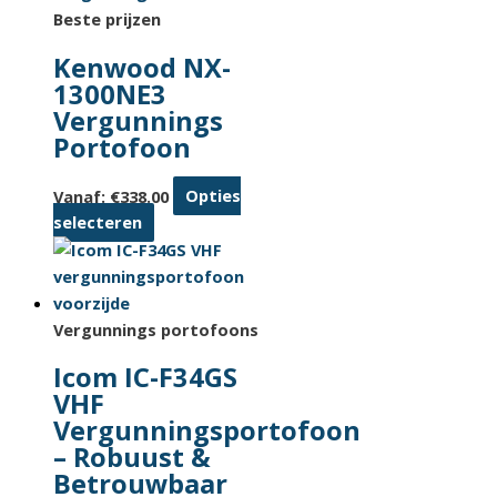
Beste prijzen
Kenwood NX-
1300NE3
Vergunnings
Portofoon
Vanaf:
€
338.00
Opties
Dit
selecteren
product
heeft
meerdere
variaties.
Vergunnings portofoons
Deze
Icom IC-F34GS
optie
VHF
kan
Vergunningsportofoon
gekozen
– Robuust &
worden
Betrouwbaar
op