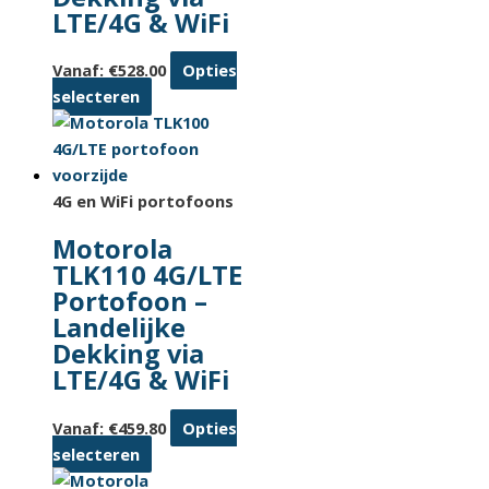
LTE/4G & WiFi
Vanaf:
€
528.00
Opties
Dit
selecteren
product
heeft
meerdere
variaties.
4G en WiFi portofoons
Deze
Motorola
optie
TLK110 4G/LTE
kan
Portofoon –
gekozen
Landelijke
worden
Dekking via
op
LTE/4G & WiFi
de
productpagina
Vanaf:
€
459.80
Opties
Dit
selecteren
product