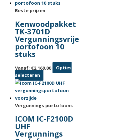
meerdere
variaties.
Beste prijzen
Deze
Kenwoodpakket
optie
TK-3701D
kan
Vergunningsvrije
gekozen
portofoon 10
worden
stuks
op
de
Vanaf:
€
2,169.00
Opties
productpagina
Dit
selecteren
product
heeft
meerdere
variaties.
Vergunnings portofoons
Deze
ICOM IC-F2100D
optie
UHF
kan
Vergunnings
gekozen