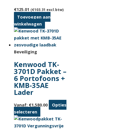
de
€
125.01
(
€
103.31
excl.btw)
productpagina
Toevoegen aan
winkelwagen
Beveiliging
Kenwood TK-
3701D Pakket –
6 Portofoons +
KMB-35AE
Lader
Vanaf:
€
1,580.00
Opties
Dit
selecteren
product
heeft