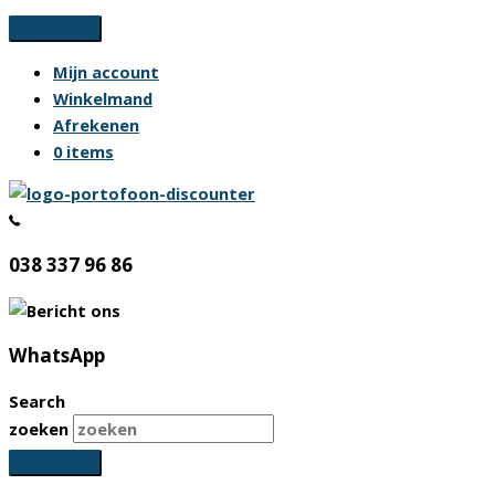
Ga
naar
Mijn account
de
Winkelmand
inhoud
Afrekenen
0 items
038 337 96 86
WhatsApp
Search
zoeken