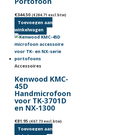
Portofoon
worden
op
€
344.50
(
€
284.71
excl.btw)
de
Toevoegen aan
productpagina
winkelwagen
Accessoires
Kenwood KMC-
45D
Handmicrofoon
voor TK-3701D
en NX-1300
€
81.95
(
€
67.73
excl.btw)
Toevoegen aan