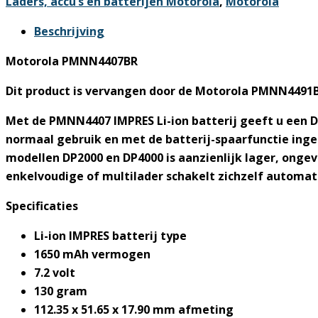
Laders, accu’s en batterijen Motorola
,
Motorola
Beschrijving
Motorola PMNN4407BR
Dit product is vervangen door de Motorola PMNN4491
Met de PMNN4407 IMPRES Li-ion batterij geeft u een D
normaal gebruik en met de batterij-spaarfunctie ingesc
modellen DP2000 en DP4000 is aanzienlijk lager, ongevee
enkelvoudige of multilader schakelt zichzelf automati
Specificaties
Li-ion IMPRES batterij type
1650 mAh vermogen
7.2 volt
130 gram
112.35 x 51.65 x 17.90 mm afmeting