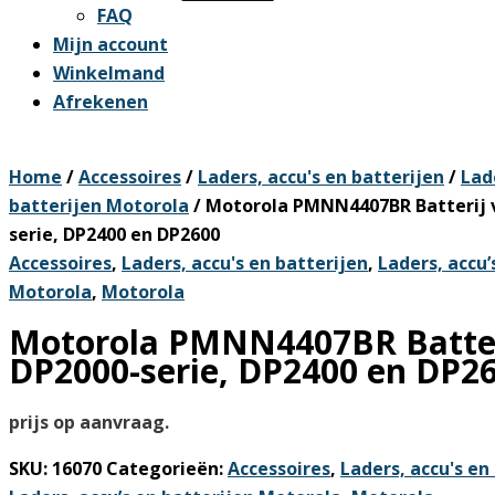
FAQ
Mijn account
Winkelmand
Afrekenen
Home
/
Accessoires
/
Laders, accu's en batterijen
/
Lad
batterijen Motorola
/ Motorola PMNN4407BR Batterij 
serie, DP2400 en DP2600
Accessoires
,
Laders, accu's en batterijen
,
Laders, accu’
Motorola
,
Motorola
Motorola PMNN4407BR Batter
DP2000-serie, DP2400 en DP2
prijs op aanvraag.
SKU:
16070
Categorieën:
Accessoires
,
Laders, accu's en