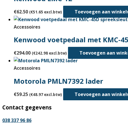
€
62.50
Toevoegen aan winke
(
€
51.65
excl.btw)
Accessoires
Kenwood voetpedaal met KMC-45
€
294.00
Toevoegen aan win
(
€
242.98
excl.btw)
Accessoires
Motorola PMLN7392 lader
€
59.25
Toevoegen aan winke
(
€
48.97
excl.btw)
Contact gegevens
038 337 96 86