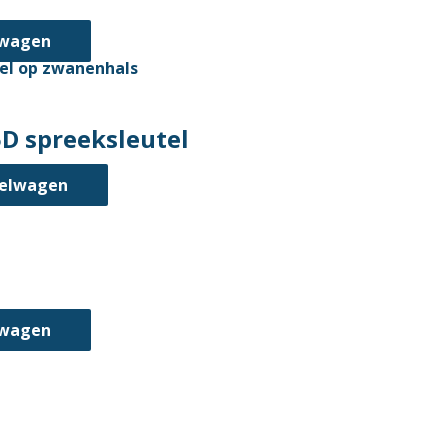
lwagen
D spreeksleutel
kelwagen
lwagen