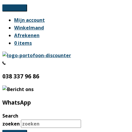
Ga
naar
Mijn account
de
Winkelmand
inhoud
Afrekenen
0 items
038 337 96 86
WhatsApp
Search
zoeken