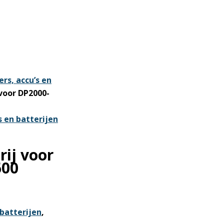
ers, accu’s en
voor DP2000-
s en batterijen
ij voor
600
 batterijen
,