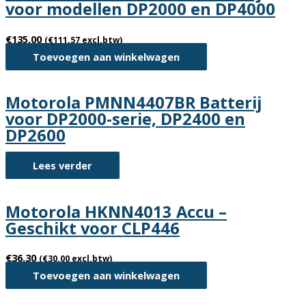
voor modellen DP2000 en DP4000
€
135.00
(
€
111.57
excl.btw)
Toevoegen aan winkelwagen
Motorola PMNN4407BR Batterij
voor DP2000-serie, DP2400 en
DP2600
Lees verder
Motorola HKNN4013 Accu –
Geschikt voor CLP446
€
36.30
(
€
30.00
excl.btw)
Toevoegen aan winkelwagen