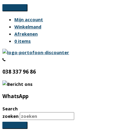
Ga
naar
Mijn account
de
Winkelmand
inhoud
Afrekenen
0 items
038 337 96 86
WhatsApp
Search
zoeken