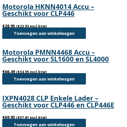
Motorola HKNN4014 Accu –
Geschikt voor CLP446
€
28.95
(
€
23.93
excl.btw)
Toevoegen aan winkelwagen
Motorola PMNN4468 Accu –
Geschikt voor SL1600 en SL4000
€
66.49
(
€
54.95
excl.btw)
Toevoegen aan winkelwagen
IXPN4028 CLP Enkele Lader –
Geschikt voor CLP446 en CLP446E
€
69.95
(
€
57.81
excl.btw)
Toevoegen aan winkelwagen