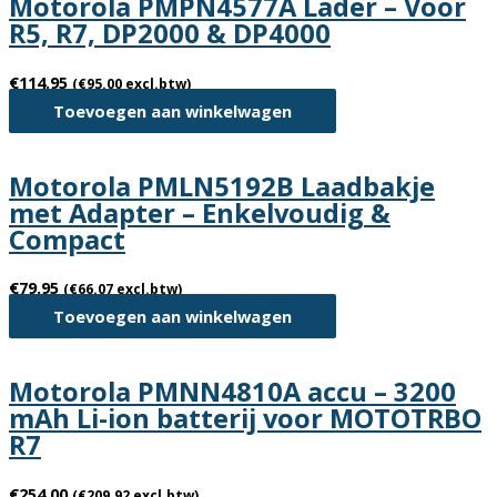
Motorola PMPN4577A Lader – Voor
R5, R7, DP2000 & DP4000
€
114.95
(
€
95.00
excl.btw)
Toevoegen aan winkelwagen
Motorola PMLN5192B Laadbakje
met Adapter – Enkelvoudig &
Compact
€
79.95
(
€
66.07
excl.btw)
Toevoegen aan winkelwagen
Motorola PMNN4810A accu – 3200
mAh Li-ion batterij voor MOTOTRBO
R7
€
254.00
(
€
209.92
excl.btw)