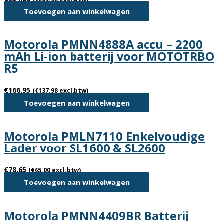
Toevoegen aan winkelwagen
Motorola PMNN4888A accu – 2200
mAh Li-ion batterij voor MOTOTRBO
R5
€
166.95
(
€
137.98
excl.btw)
Toevoegen aan winkelwagen
Motorola PMLN7110 Enkelvoudige
Lader voor SL1600 & SL2600
€
78.65
(
€
65.00
excl.btw)
Toevoegen aan winkelwagen
Motorola PMNN4409BR Batterij