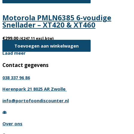
Motorola PMLN6385 6-voudige
Snellader – XT420 & XT460
€
299.00
(
€
247.11
excl.btw)
Toevoegen aan winkelwagen
Laad meer
Contact gegevens
038 337 96 86
Herenpark 21 8025 AR Zwolle
info@portofoondiscounter.nl
Over ons