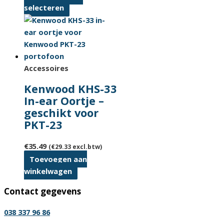
Dit
selecteren
product
heeft
meerdere
variaties.
Deze
Accessoires
optie
Kenwood KHS-33
kan
In-ear Oortje –
gekozen
geschikt voor
worden
PKT-23
op
de
€
35.49
(
€
29.33
excl.btw)
productpagina
Toevoegen aan
winkelwagen
Contact gegevens
038 337 96 86