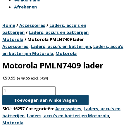
Afrekenen
Home
/
Accessoires
/
Laders, accu's en
batterijen
/
Laders, accu’s en batterijen
Motorola
/ Motorola PMLN7409 lader
Accessoires
,
Laders, accu's en batterijen
,
Laders, accu’s
en batterijen Motorola
,
Motorola
Motorola PMLN7409 lader
€
59.95
(
€
49.55
excl.btw)
Motorola
PMLN7409
Toevoegen aan winkelwagen
lader
SKU:
16257
Categorieën:
Accessoires
,
Laders, accu's en
aantal
batterijen
,
Laders, accu’s en batterijen Motorola
,
Motorola