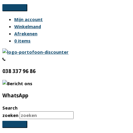
Ga
naar
Mijn account
de
Winkelmand
inhoud
Afrekenen
0 items
038 337 96 86
WhatsApp
Search
zoeken