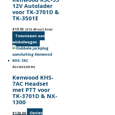
12V Autolader
voor TK-3701D &
TK-3501E
€
19.95
(
€
16.49
excl.btw)
Toevoegen aan
winkelwagen
Accessoires
Kenwood KHS-
7AC Headset
met PTT voor
TK-3701D & NX-
1300
€
138.00
Opties