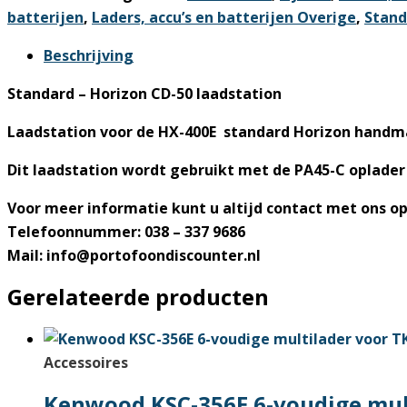
CD-
batterijen
,
Laders, accu’s en batterijen Overige
,
Stand
50
Lader
Beschrijving
aantal
Standard – Horizon CD-50 laadstation
Laadstation voor de HX-400E standard Horizon handm
Dit laadstation wordt gebruikt met de PA45-C oplader
Voor meer informatie kunt u altijd contact met ons 
Telefoonnummer: 038 – 337 9686
Mail: info@portofoondiscounter.nl
Gerelateerde producten
Accessoires
Kenwood KSC-356E 6-voudige mul