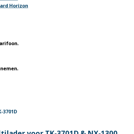
ard Horizon
arifoon.
opnemen.
tilader voor TK-3701D & NX-1300