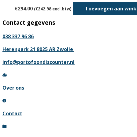
Deze
€
294.00
Toevoegen aan win
(
€
242.98
excl.btw)
optie
kan
Contact gegevens
gekoz
worde
038 337 96 86
op
Herenpark 21 8025 AR Zwolle
de
produc
info@portofoondiscounter.nl
Over ons
Contact