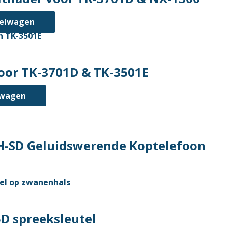
kelwagen
oor TK-3701D & TK-3501E
lwagen
H-SD Geluidswerende Koptelefoon
t
ere
D spreeksleutel
es.