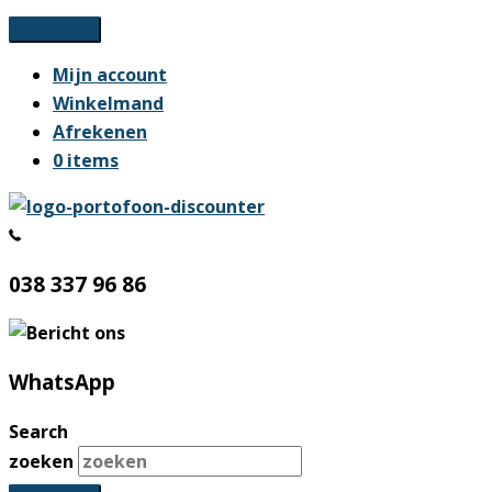
Ga
naar
Mijn account
de
Winkelmand
inhoud
Afrekenen
0 items
038 337 96 86
WhatsApp
Search
zoeken