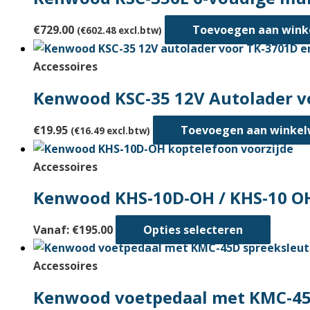
€
729.00
Toevoegen aan win
(
€
602.48
excl.btw)
Accessoires
Kenwood KSC-35 12V Autolader v
€
19.95
Toevoegen aan winke
(
€
16.49
excl.btw)
Accessoires
Kenwood KHS-10D-OH / KHS-10 O
Dit
Vanaf:
€
195.00
Opties selecteren
produc
heeft
Accessoires
meerd
Kenwood voetpedaal met KMC-45
variati