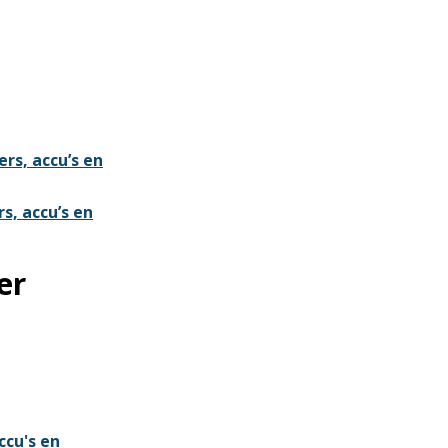
ers, accu’s en
s, accu’s en
er
ccu's en