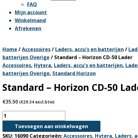
FAQ
Mijn account
Winkelmand
Afrekenen
Home
/
Accessoires
/
Laders, accu's en batterijen
/
Lad
batterijen Overige
/ Standard – Horizon CD-50 Lader
Accessoires
,
Hytera
,
Laders, accu's en batterijen
,
Lader
batterijen Overige
,
Standard Horizon
Standard – Horizon CD-50 Lad
€
35.50
(
€
29.34
excl.btw)
Standard
-
Toevoegen aan winkelwagen
Horizon
SKU:
16090
Categorieën:
Accessoires
,
Hytera
,
Laders, a