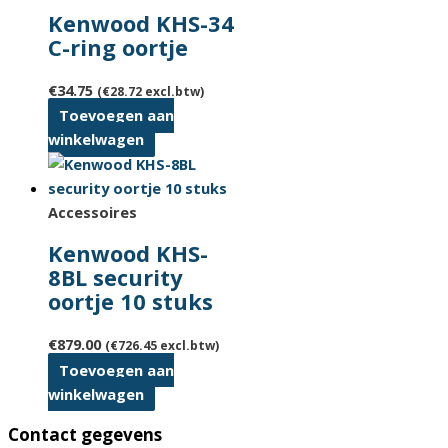
variaties.
Kenwood KHS-34
Deze
C-ring oortje
optie
kan
€
34.75
(
€
28.72
excl.btw)
gekozen
Toevoegen aan
worden
winkelwagen
op
de
productpagina
Accessoires
Kenwood KHS-
8BL security
oortje 10 stuks
€
879.00
(
€
726.45
excl.btw)
Toevoegen aan
winkelwagen
Contact gegevens