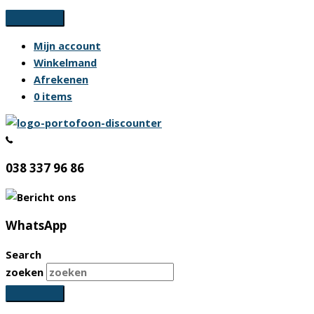
Ga
naar
Mijn account
de
Winkelmand
inhoud
Afrekenen
0 items
038 337 96 86
WhatsApp
Search
zoeken