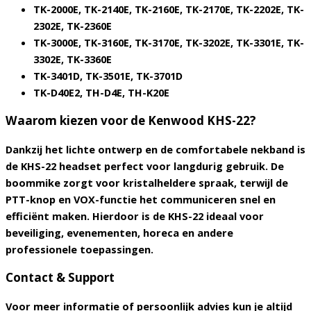
TK-2000E, TK-2140E, TK-2160E, TK-2170E, TK-2202E, TK-
2302E, TK-2360E
TK-3000E, TK-3160E, TK-3170E, TK-3202E, TK-3301E, TK-
3302E, TK-3360E
TK-3401D,
TK-3501E
,
TK-3701D
TK-D40E2, TH-D4E, TH-K20E
Waarom kiezen voor de Kenwood KHS-22?
Dankzij het lichte ontwerp en de comfortabele nekband is
de KHS-22 headset perfect voor langdurig gebruik. De
boommike zorgt voor kristalheldere spraak, terwijl de
PTT-knop en VOX-functie het communiceren snel en
efficiënt maken. Hierdoor is de KHS-22 ideaal voor
beveiliging, evenementen, horeca en andere
professionele toepassingen.
Contact & Support
Voor meer informatie of persoonlijk advies kun je altijd