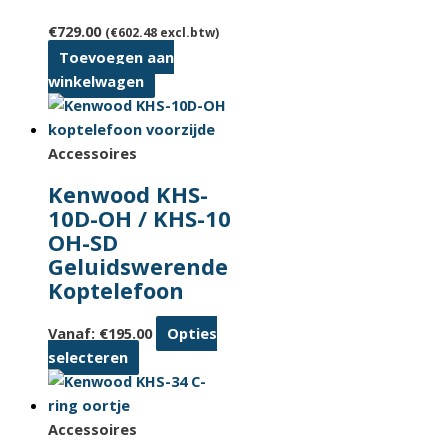
€
729.00
(
€
602.48
excl.btw)
Toevoegen aan
winkelwagen
Accessoires
Kenwood KHS-
10D-OH / KHS-10
OH-SD
Geluidswerende
Koptelefoon
Vanaf:
€
195.00
Opties
Dit
selecteren
product
heeft
meerdere
Accessoires