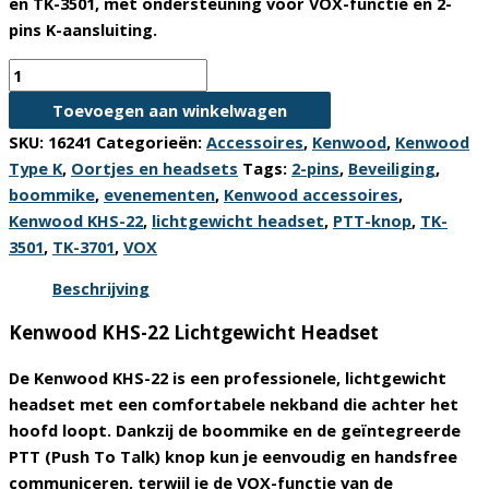
en
TK-3501
, met ondersteuning voor VOX-functie en 2-
pins K-aansluiting.
Kenwood
KHS-
Toevoegen aan winkelwagen
22
SKU:
16241
Categorieën:
Accessoires
,
Kenwood
,
Kenwood
Lichtgewicht
Type K
,
Oortjes en headsets
Tags:
2-pins
,
Beveiliging
,
Headset
boommike
,
evenementen
,
Kenwood accessoires
,
–
Kenwood KHS-22
,
lichtgewicht headset
,
PTT-knop
,
TK-
TK-
3501
,
TK-3701
,
VOX
3701
&
Beschrijving
TK-
Kenwood KHS-22 Lichtgewicht Headset
3501
aantal
De
Kenwood KHS-22
is een professionele, lichtgewicht
headset met een comfortabele nekband die achter het
hoofd loopt. Dankzij de boommike en de geïntegreerde
PTT (Push To Talk) knop kun je eenvoudig en handsfree
communiceren, terwijl je de VOX-functie van de