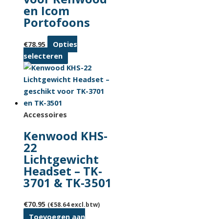
en Icom
Portofoons
€
78.95
Opties
Dit
selecteren
product
heeft
meerdere
variaties.
Deze
Accessoires
optie
Kenwood KHS-
kan
22
gekozen
Lichtgewicht
worden
Headset – TK-
op
3701 & TK-3501
de
productpagina
€
70.95
(
€
58.64
excl.btw)
Toevoegen aan