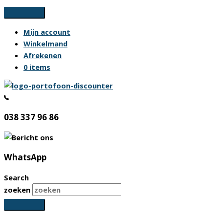
Ga
naar
Mijn account
de
Winkelmand
inhoud
Afrekenen
0 items
038 337 96 86
WhatsApp
Search
zoeken