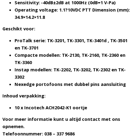
Sensitivity: -40dB±2dB at 1000Hz (0dB=1 V-Pa)
Operating voltage: 1.1?10VDC PTT Dimension (mm):
34.9×14.2×11.8
Geschikt voor:
ProTalk serie: TK-3201, TK-3301, TK-3401d , TK-3501
en TK-3701
Compacte modellen: TK-2130, TK-2160, TK-2360 en
TK-3360
Instap modellen: TK-2202, TK-3202, TK-2302 en TK-
3302
Nexedge portofoons met dubbel pins aansluiting
Inhoud verpakking:
10 x Incotech ACH2042-K1 oortje
Voor meer informatie kunt u altijd contact met ons
opnemen.
Telefoonnummer: 038 – 337 9686