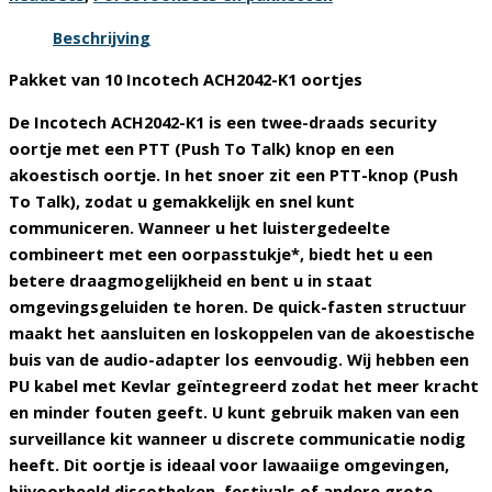
stuks
aantal
Beschrijving
Pakket van 10 Incotech ACH2042-K1 oortjes
De Incotech ACH2042-K1 is een twee-draads security
oortje met een PTT (Push To Talk) knop en een
akoestisch oortje. In het snoer zit een PTT-knop (Push
To Talk), zodat u gemakkelijk en snel kunt
communiceren. Wanneer u het luistergedeelte
combineert met een oorpasstukje*, biedt het u een
betere draagmogelijkheid en bent u in staat
omgevingsgeluiden te horen. De quick-fasten structuur
maakt het aansluiten en loskoppelen van de akoestische
buis van de audio-adapter los eenvoudig. Wij hebben een
PU kabel met Kevlar geïntegreerd zodat het meer kracht
en minder fouten geeft. U kunt gebruik maken van een
surveillance kit wanneer u discrete communicatie nodig
heeft. Dit oortje is ideaal voor lawaaiige omgevingen,
bijvoorbeeld discotheken, festivals of andere grote