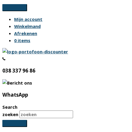
Ga
naar
Mijn account
de
Winkelmand
inhoud
Afrekenen
0 items
038 337 96 86
WhatsApp
Search
zoeken