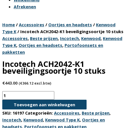
Afrekenen
Home
/
Accessoires
/
Oortjes en headsets
/
Kenwood
Type K
/ Incotech ACH2042-K1 beveiligingsoortje 10 stuks
Accessoires
,
Beste prijzen
,
Incotech
,
Kenwood
,
Kenwood
Type K
,
Oortjes en headsets
,
Portofoonsets en
pakketten
Incotech ACH2042-K1
beveiligingsoortje 10 stuks
€
443.00
(
€
366.12
excl.btw)
Incotech
ACH2042-
Toevoegen aan winkelwagen
K1
SKU:
16197
Categorieën:
Accessoires
,
Beste prijzen
,
beveiligingsoortje
Incotech
,
Kenwood
,
Kenwood Type K
,
Oortjes en
10
headsets
,
Portofoonsets en pakketten