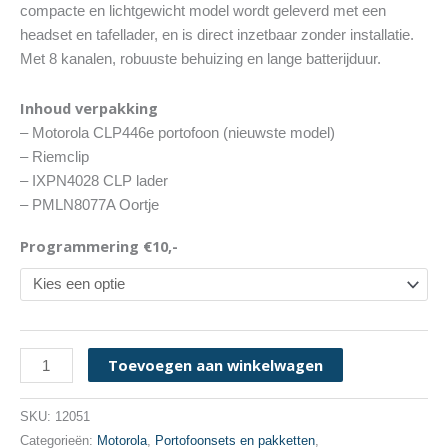
compacte en lichtgewicht model wordt geleverd met een
headset en tafellader, en is direct inzetbaar zonder installatie.
Met 8 kanalen, robuuste behuizing en lange batterijduur.
Inhoud verpakking
– Motorola CLP446e portofoon (nieuwste model)
– Riemclip
– IXPN4028 CLP lader
– PMLN8077A Oortje
Programmering €10,-
Motorola
Toevoegen aan winkelwagen
CLP446e
Portofoon
SKU:
12051
met
Categorieën:
Motorola
,
Portofoonsets en pakketten
,