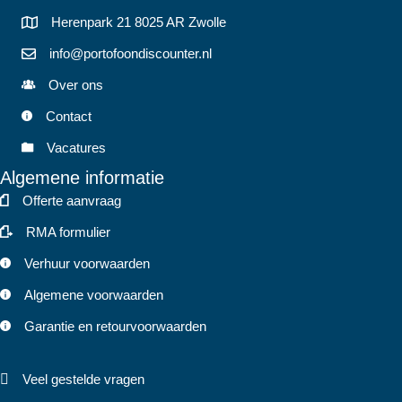
op
op
Herenpark 21 8025 AR Zwolle
de
de
info@portofoondiscounter.nl
productpagina
productp
Over ons
Contact
Vacatures
Algemene informatie
Offerte aanvraag
RMA formulier
Verhuur voorwaarden
Algemene voorwaarden
Garantie en retourvoorwaarden
Veel gestelde vragen