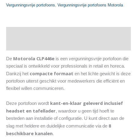
Headset
Vergunningsvrije portofoons
,
Vergunningsvrije portofoons Motorola
en
Tafellader
–
Vergunningsvrij,
Beschrijving
Compact
Specificaties
&
Lichtgewicht
Motorola CLP446e
De
is een
vergunningsvrije
portofoon die
aantal
speciaal is ontwikkeld voor professionals in retail en horeca.
compacte formaat
Dankzij het
en het lichte gewicht is deze
portofoon uiterst geschikt voor medewerkers die efficiënt en
flexibel willen communiceren.
kant-en-klaar geleverd inclusief
Deze portofoon wordt
headset en tafellader
, waardoor u geen tijd hoeft te
besteden aan installatie of configuratie. U kunt direct aan de
8
slag met heldere en duidelijke communicatie via de
beschikbare kanalen
.