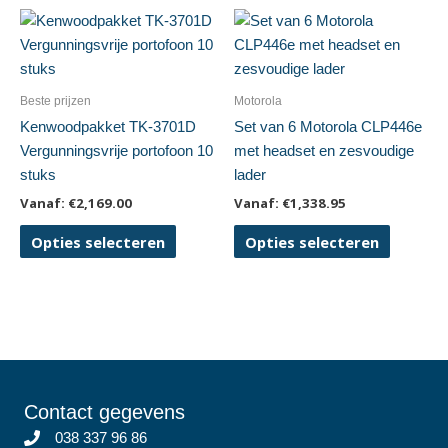
Deze
optie
kan
gekozen
Beste prijzen
Motorola
worden
Kenwoodpakket TK-3701D
Set van 6 Motorola CLP446e
op
Vergunningsvrije portofoon 10
met headset en zesvoudige
de
stuks
lader
productpagina
Vanaf:
€
2,169.00
Vanaf:
€
1,338.95
Dit
Dit
Opties selecteren
Opties selecteren
product
product
heeft
heeft
meerdere
meerder
variaties.
variaties.
Deze
Deze
optie
optie
kan
kan
Contact gegevens
gekozen
gekozen
038 337 96 86
worden
worden