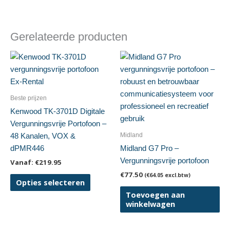
Gerelateerde producten
Beste prijzen
Kenwood TK-3701D Digitale
Vergunningsvrije Portofoon –
Midland
48 Kanalen, VOX &
dPMR446
Midland G7 Pro –
Vergunningsvrije portofoon
Vanaf:
€
219.95
€
77.50
(
€
64.05
excl.btw)
Dit
Opties selecteren
product
Toevoegen aan
heeft
winkelwagen
meerdere
variaties.