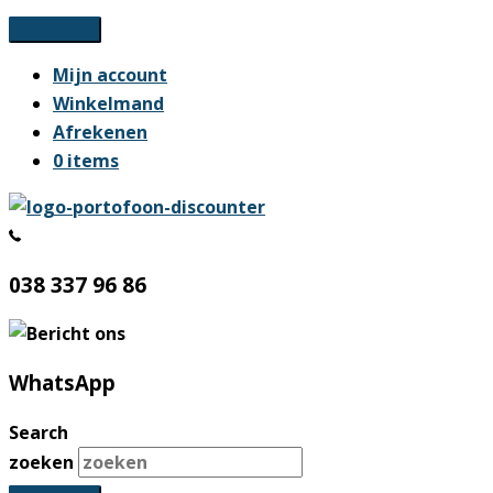
Ga
naar
Mijn account
de
Winkelmand
inhoud
Afrekenen
0 items
038 337 96 86
WhatsApp
Search
zoeken