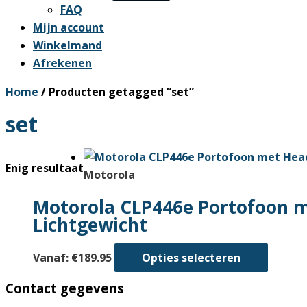
FAQ
Mijn account
Winkelmand
Afrekenen
Home
/ Producten getagged “set”
set
Enig resultaat
Motorola
Motorola CLP446e Portofoon me
Lichtgewicht
Dit
Vanaf:
€
189.95
Opties selecteren
produc
Contact gegevens
heeft