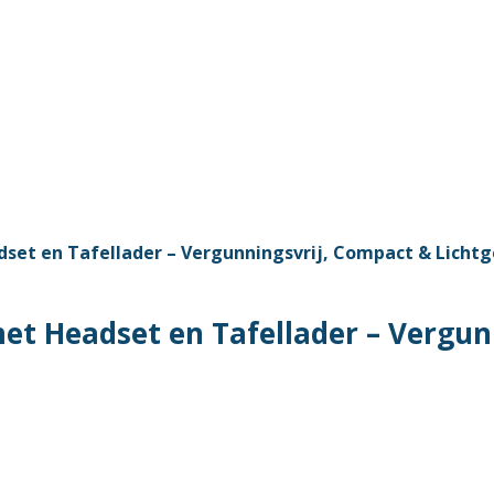
t Headset en Tafellader – Vergun
t