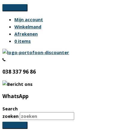
Ga
naar
Mijn account
de
Winkelmand
inhoud
Afrekenen
0 items
038 337 96 86
WhatsApp
Search
zoeken