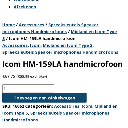
Afrekenen
Home
/
Accessoires
/
Spreeksleutels Speaker
microphones Handmicrofoons
/
Midland en Icom Type
S
/ Icom HM-159LA handmicrofoon
Accessoires
,
Icom
,
Midland en Icom Type S
,
Spreeksleutels Speaker microphones Handmicrofoons
Icom HM-159LA handmicrofoon
€
67.75
(
€
55.99
excl.btw)
Icom
HM-
Toevoegen aan winkelwagen
159LA
SKU:
16062
Categorieën:
Accessoires
,
Icom
,
Midland en
handmicrofoon
Icom Type S
,
Spreeksleutels Speaker microphones
aantal
Handmicrofoons