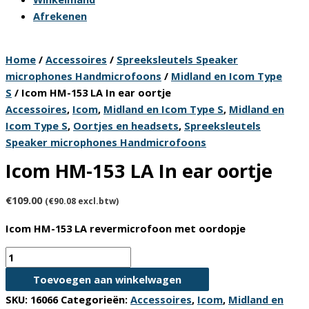
Afrekenen
Home
/
Accessoires
/
Spreeksleutels Speaker
microphones Handmicrofoons
/
Midland en Icom Type
S
/ Icom HM-153 LA In ear oortje
Accessoires
,
Icom
,
Midland en Icom Type S
,
Midland en
Icom Type S
,
Oortjes en headsets
,
Spreeksleutels
Speaker microphones Handmicrofoons
Icom HM-153 LA In ear oortje
€
109.00
(
€
90.08
excl.btw)
Icom HM-153 LA revermicrofoon met oordopje
Icom
HM-
Toevoegen aan winkelwagen
153
SKU:
16066
Categorieën:
Accessoires
,
Icom
,
Midland en
LA