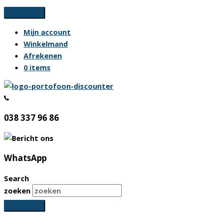
Ga
naar
Mijn account
de
Winkelmand
inhoud
Afrekenen
0 items
038 337 96 86
WhatsApp
Search
zoeken