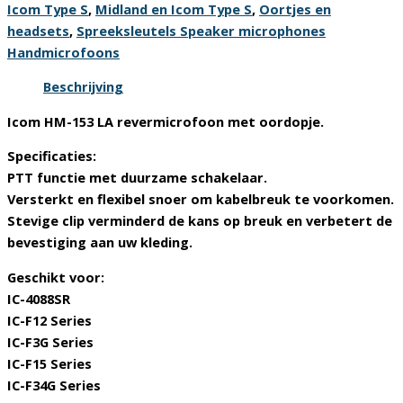
Icom Type S
,
Midland en Icom Type S
,
Oortjes en
In
headsets
,
Spreeksleutels Speaker microphones
ear
Handmicrofoons
oortje
aantal
Beschrijving
Icom HM-153 LA revermicrofoon met oordopje.
Specificaties:
PTT functie met duurzame schakelaar.
Versterkt en flexibel snoer om kabelbreuk te voorkomen.
Stevige clip verminderd de kans op breuk en verbetert de
bevestiging aan uw kleding.
Geschikt voor:
IC-4088SR
IC-F12 Series
IC-F3G Series
IC-F15 Series
IC-F34G Series