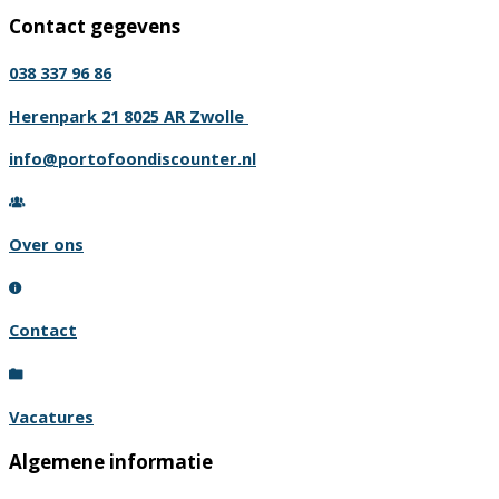
product
Contact gegevens
heeft
meerdere
038 337 96 86
variaties.
Deze
Herenpark 21 8025 AR Zwolle
optie
info@portofoondiscounter.nl
kan
gekozen
worden
Over ons
op
de
productpagina
Contact
Vacatures
Algemene informatie