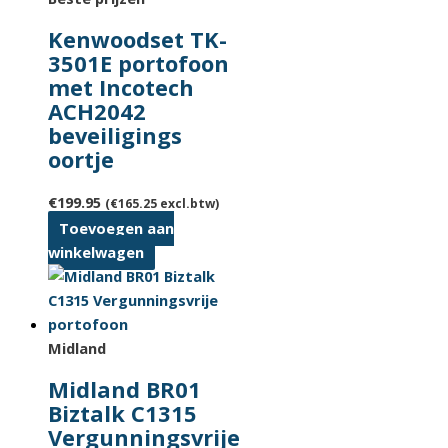
Kenwoodset TK-
3501E portofoon
met Incotech
ACH2042
beveiligings
oortje
€
199.95
(
€
165.25
excl.btw)
Toevoegen aan
winkelwagen
Midland
Midland BR01
Biztalk C1315
Vergunningsvrije