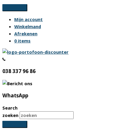
Ga
naar
Mijn account
de
Winkelmand
inhoud
Afrekenen
0 items
038 337 96 86
WhatsApp
Search
zoeken