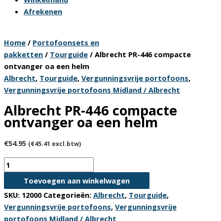
Afrekenen
Home
/
Portofoonsets en
pakketten
/
Tourguide
/ Albrecht PR-446 compacte
ontvanger oa een helm
Albrecht
,
Tourguide
,
Vergunningsvrije portofoons
,
Vergunningsvrije portofoons Midland / Albrecht
Albrecht PR-446 compacte
ontvanger oa een helm
€
54.95
(
€
45.41
excl.btw)
Albrecht
PR-
Toevoegen aan winkelwagen
446
SKU:
12000
Categorieën:
Albrecht
,
Tourguide
,
compacte
Vergunningsvrije portofoons
,
Vergunningsvrije
ontvanger
portofoons Midland / Albrecht