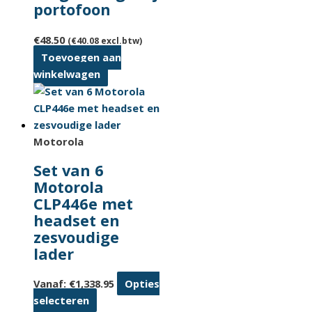
portofoon
€
48.50
(
€
40.08
excl.btw)
Toevoegen aan
winkelwagen
Motorola
Set van 6
Motorola
CLP446e met
headset en
zesvoudige
lader
Vanaf:
€
1,338.95
Opties
Dit
selecteren