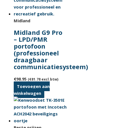
Midland
Midland G9 Pro
– LPD/PMR
portofoon
(professioneel
draagbaar
communicatiesysteem)
€
98.95
(
€
81.78
excl.btw)
Toevoegen aan
winkelwagen
Beste prijzen