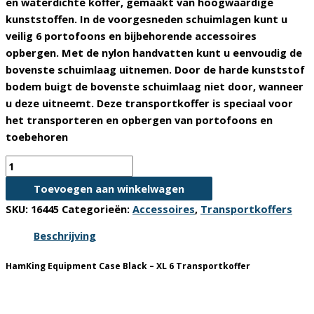
en waterdichte koffer, gemaakt van hoogwaardige
kunststoffen. In de voorgesneden schuimlagen kunt u
veilig 6 portofoons en bijbehorende accessoires
opbergen. Met de nylon handvatten kunt u eenvoudig de
bovenste schuimlaag uitnemen. Door de harde kunststof
bodem buigt de bovenste schuimlaag niet door, wanneer
u deze uitneemt. Deze transportkoffer is speciaal voor
het transporteren en opbergen van portofoons en
toebehoren
Transportkoffer
HamKing
Toevoegen aan winkelwagen
Equipment
SKU:
16445
Categorieën:
Accessoires
,
Transportkoffers
XL
6
Beschrijving
aantal
HamKing Equipment Case Black – XL 6 Transportkoffer