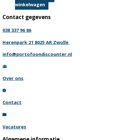
winkelwagen
productpagina
Contact gegevens
038 337 96 86
Herenpark 21 8025 AR Zwolle
info@portofoondiscounter.nl
Over ons
Contact
Vacatures
Algemene informatie