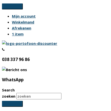
Ga
naar
Mijn account
de
Winkelmand
inhoud
Afrekenen
1 item
038 337 96 86
WhatsApp
Search
zoeken