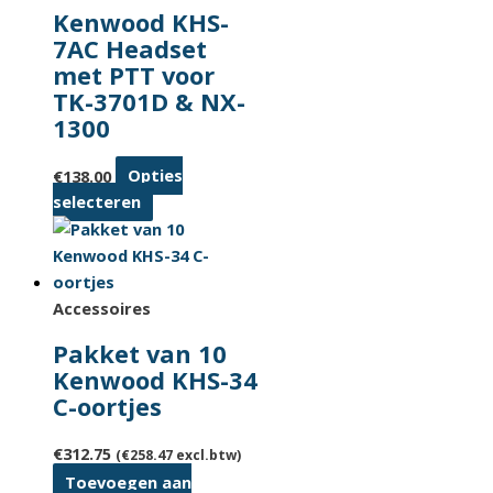
Kenwood KHS-
7AC Headset
met PTT voor
TK-3701D & NX-
1300
€
138.00
Opties
Dit
selecteren
product
heeft
meerdere
variaties.
Accessoires
Deze
Pakket van 10
optie
Kenwood KHS-34
kan
C-oortjes
gekozen
worden
€
312.75
(
€
258.47
excl.btw)
op
Toevoegen aan
de