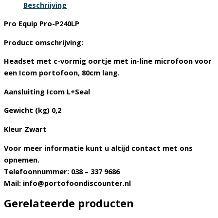
met
Beschrijving
c-
Pro Equip Pro-P240LP
vormig
oortje
Product omschrijving:
aantal
Headset met c-vormig oortje met in-line microfoon voor
een Icom portofoon, 80cm lang.
Aansluiting Icom
L+Seal
Gewicht
(kg) 0,2
Kleur
Zwart
Voor meer informatie kunt u altijd contact met ons
opnemen.
Telefoonnummer: 038 – 337 9686
Mail: info@portofoondiscounter.nl
Gerelateerde producten