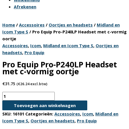
Afrekenen
Home
/
Accessoires
/
Oortjes en headsets
/
Midland en
Icom Type S
/ Pro Equip Pro-P240LP Headset met c-vormig
oortje
Accessoires
,
Icom
,
Midland en Icom Type S
,
Oortjes en
headsets
,
Pro Equip
Pro Equip Pro-P240LP Headset
met c-vormig oortje
€
31.75
(
€
26.24
excl.btw)
Pro
Equip
Toevoegen aan winkelwagen
Pro-
SKU:
16101
Categorieën:
Accessoires
,
Icom
,
Midland en
P240LP
Icom Type S
,
Oortjes en headsets
,
Pro Equip
Headset