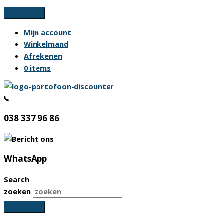
Ga
naar
Mijn account
de
Winkelmand
inhoud
Afrekenen
0 items
038 337 96 86
WhatsApp
Search
zoeken