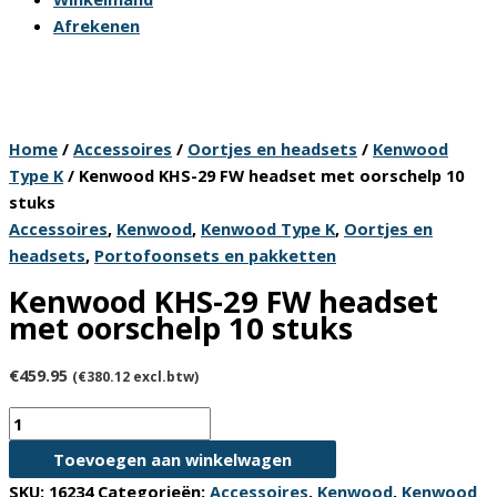
Afrekenen
Home
/
Accessoires
/
Oortjes en headsets
/
Kenwood
Type K
/ Kenwood KHS-29 FW headset met oorschelp 10
stuks
Accessoires
,
Kenwood
,
Kenwood Type K
,
Oortjes en
headsets
,
Portofoonsets en pakketten
Kenwood KHS-29 FW headset
met oorschelp 10 stuks
€
459.95
(
€
380.12
excl.btw)
Kenwood
KHS-
Toevoegen aan winkelwagen
29
SKU:
16234
Categorieën:
Accessoires
,
Kenwood
,
Kenwood