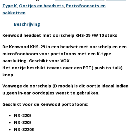
FW
Type K
,
Oortjes en headsets
,
Portofoonsets en
headset
pakketten
met
oorschelp
Beschrijving
10
Kenwood headset met oorschelp KHS-29 FW 10 stuks
stuks
aantal
De Kenwood KHS-29 in een headset met oorschelp en een
microfoonboom voor portofoons met een K-type
aansluiting. Geschikt voor VOX.
Het oortje beschikt tevens over een PTT( push to talk)
knop.
Vanwege de oorschelp (D model) is dit oortje ideaal indien
u geen in-ear oordopjes wenst te gebruiken.
Geschikt voor de Kenwood portofoons:
NX-220E
NX-320E
NX-3220E