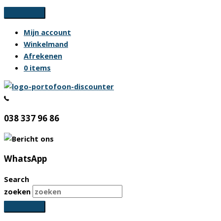
Ga
naar
Mijn account
de
Winkelmand
inhoud
Afrekenen
0 items
038 337 96 86
WhatsApp
Search
zoeken