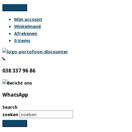
Ga
naar
Mijn account
de
Winkelmand
inhoud
Afrekenen
0 items
038 337 96 86
WhatsApp
Search
zoeken