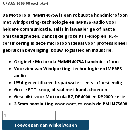
€
78.65
(
€
65.00
excl.btw)
De
Motorola PMMN4075A
is een robuuste handmicrofoon
met
Windporting-technologie
en
IMPRES-audio
voor
heldere communicatie, zelfs in lawaaierige of natte
omstandigheden.
Dankzij
de grote PTT-knop en IP54-
certificering is deze microfoon ideaal voor professioneel
gebruik in beveiliging, bouw, logistiek en industrie.
Originele Motorola PMMN4075A handmicrofoon
Voorzien van Windporting-technologie en IMPRES-
audio
IP54-gecertificeerd: spatwater- en stofbestendig
Grote PTT-knop, ideaal met handschoenen
Geschikt voor Motorola R7, DP4000 en DP2000-serie
3.5mm aansluiting voor oortjes zoals de PMLN7560A
Motorola
PMMN4075A
Toevoegen aan winkelwagen
Handmicrofoon