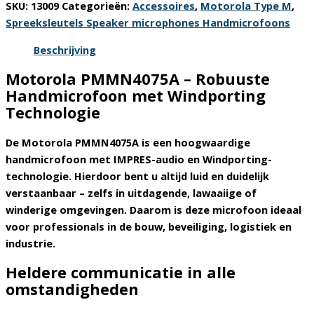
SKU:
13009
Categorieën:
Accessoires
,
Motorola Type M
,
|
Spreeksleutels Speaker microphones Handmicrofoons
Windporting
&
Beschrijving
IMPRES
Motorola PMMN4075A – Robuuste
Audio
Handmicrofoon met Windporting
aantal
Technologie
De
Motorola PMMN4075A
is een hoogwaardige
handmicrofoon met
IMPRES-audio
en
Windporting-
technologie
.
Hierdoor
bent u altijd luid en duidelijk
verstaanbaar – zelfs in uitdagende, lawaaiige of
winderige omgevingen.
Daarom
is deze microfoon ideaal
voor professionals in de bouw, beveiliging, logistiek en
industrie.
Heldere communicatie in alle
omstandigheden