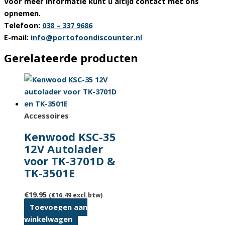
Voor meer informatie
kunt u altijd contact met ons
opnemen.
Telefoon:
038 – 337 9686
E-mail:
info@portofoondiscounter.nl
Gerelateerde producten
Accessoires
Kenwood KSC-35
12V Autolader
voor TK-3701D &
TK-3501E
€
19.95
(
€
16.49
excl.btw)
Toevoegen aan
winkelwagen