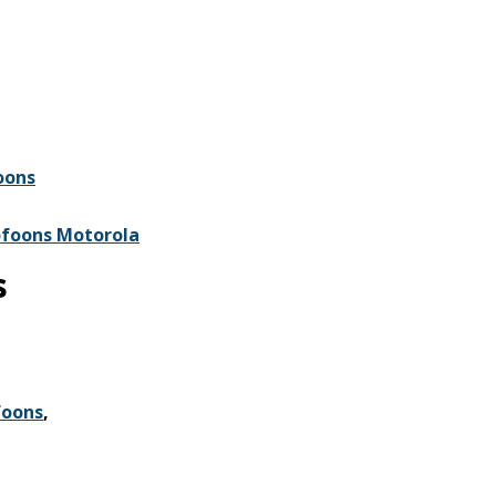
oons
ofoons Motorola
s
foons
,