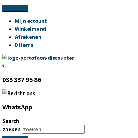
Ga
naar
Mijn account
de
Winkelmand
inhoud
Afrekenen
0 items
038 337 96 86
WhatsApp
Search
zoeken