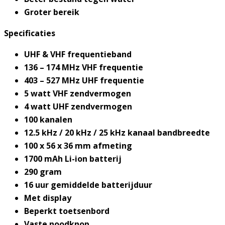
Groter bereik
Specificaties
UHF & VHF frequentieband
136 – 174 MHz VHF frequentie
403 – 527 MHz UHF frequentie
5 watt VHF zendvermogen
4 watt UHF zendvermogen
100 kanalen
12.5 kHz / 20 kHz / 25 kHz kanaal bandbreedte
100 x 56 x 36 mm afmeting
1700 mAh Li-ion batterij
290 gram
16 uur gemiddelde batterijduur
Met display
Beperkt toetsenbord
Vaste noodknop