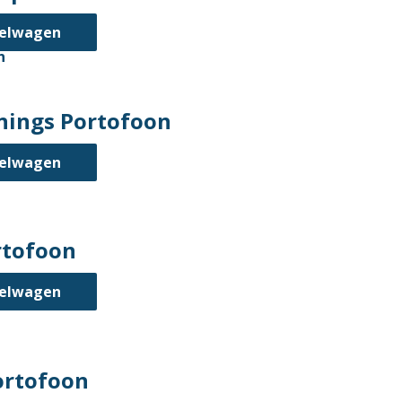
kelwagen
ings Portofoon
kelwagen
rtofoon
kelwagen
ortofoon