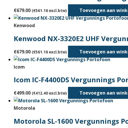
€
679.00
Toevoegen aan win
(
€
561.16
excl.btw)
Kenwood
Kenwood NX-3320E2 UHF Vergunn
€
679.00
Toevoegen aan win
(
€
561.16
excl.btw)
Icom
Icom IC-F4400DS Vergunnings Po
€
499.00
Toevoegen aan win
(
€
412.40
excl.btw)
Motorola
Motorola SL-1600 Vergunnings P