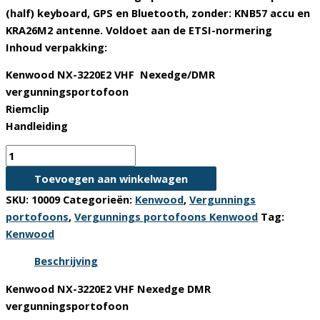
(half) keyboard, GPS en Bluetooth, zonder: KNB57 accu en
KRA26M2 antenne. Voldoet aan de ETSI-normering
Inhoud verpakking:
Kenwood NX-3220E2 VHF Nexedge/DMR
vergunningsportofoon
Riemclip
Handleiding
Kenwood
NX-
Toevoegen aan winkelwagen
3220E2
SKU:
10009
Categorieën:
Kenwood
,
Vergunnings
VHF
portofoons
,
Vergunnings portofoons Kenwood
Tag:
Nexedge
Kenwood
DMR
Vergunnings
Beschrijving
portofoon
Kenwood NX-3220E2 VHF Nexedge DMR
aantal
vergunningsportofoon