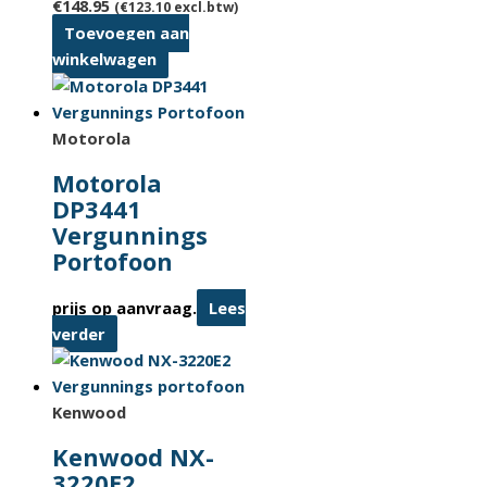
€
148.95
(
€
123.10
excl.btw)
Toevoegen aan
winkelwagen
Motorola
Motorola
DP3441
Vergunnings
Portofoon
prijs op aanvraag.
Lees
verder
Kenwood
Kenwood NX-
3220E2