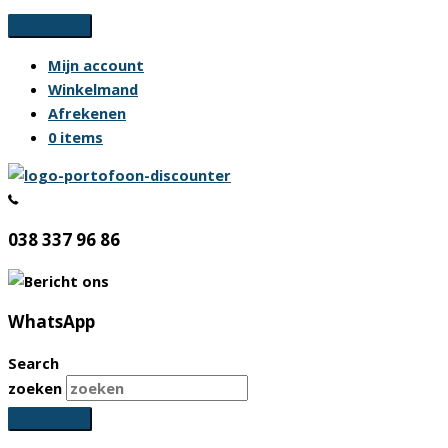
Ga
naar
Mijn account
de
Winkelmand
inhoud
Afrekenen
0 items
038 337 96 86
WhatsApp
Search
zoeken