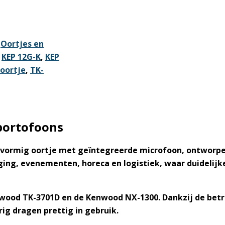
,
Oortjes en
,
KEP 12G-K
,
KEP
oortje
,
TK-
portofoons
G-vormig oortje met geïntegreerde microfoon, ontworp
iging, evenementen, horeca en logistiek, waar duidelij
wood TK-3701D
en de
Kenwood NX-1300
. Dankzij de be
ig dragen prettig in gebruik.