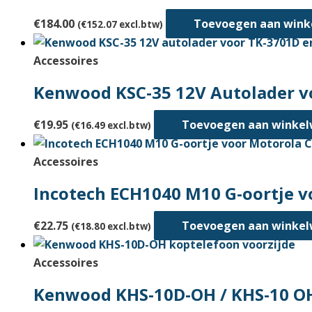
€
184.00
Toevoegen aan win
(
€
152.07
excl.btw)
Accessoires
Kenwood KSC-35 12V Autolader v
€
19.95
Toevoegen aan winke
(
€
16.49
excl.btw)
Accessoires
Incotech ECH1040 M10 G-oortje v
€
22.75
Toevoegen aan winke
(
€
18.80
excl.btw)
Accessoires
Kenwood KHS-10D-OH / KHS-10 O