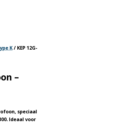
ype K
/ KEP 12G-
oon –
ofoon, speciaal
300
. Ideaal voor