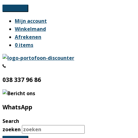
Ga
naar
Mijn account
de
Winkelmand
inhoud
Afrekenen
0 items
038 337 96 86
WhatsApp
Search
zoeken