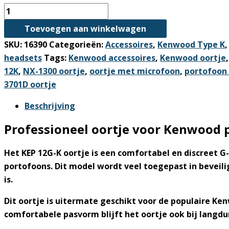
KEP
12G-
Toevoegen aan winkelwagen
K
SKU:
16390
Categorieën:
Accessoires
,
Kenwood Type K
Oortje
headsets
Tags:
Kenwood accessoires
,
Kenwood oortje
met
12K
,
NX-1300 oortje
,
oortje met microfoon
,
portofoon 
Microfoon
3701D oortje
–
voor
Beschrijving
TK-
Professioneel oortje voor Kenwood 
3701D
&
Het
KEP 12G-K oortje
is een comfortabel en discreet 
NX-
portofoons. Dit model wordt veel toegepast in beveil
1300
is.
aantal
Dit oortje is uitermate geschikt voor de populaire
Ken
comfortabele pasvorm blijft het oortje ook bij langdur