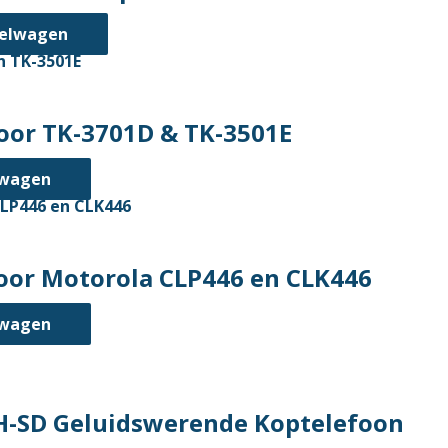
kelwagen
oor TK-3701D & TK-3501E
lwagen
oor Motorola CLP446 en CLK446
lwagen
H-SD Geluidswerende Koptelefoon