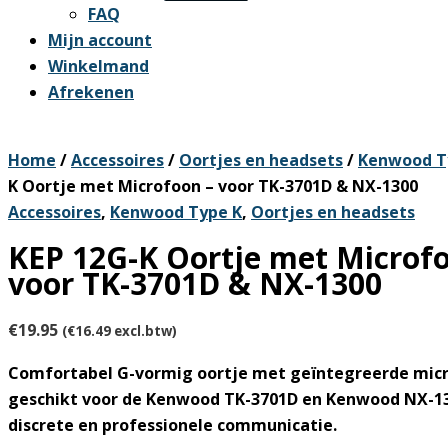
FAQ
Mijn account
Winkelmand
Afrekenen
Home
/
Accessoires
/
Oortjes en headsets
/
Kenwood T
K Oortje met Microfoon – voor TK-3701D & NX-1300
Accessoires
,
Kenwood Type K
,
Oortjes en headsets
KEP 12G-K Oortje met Microf
voor TK-3701D & NX-1300
€
19.95
(
€
16.49
excl.btw)
Comfortabel G-vormig oortje met geïntegreerde micr
geschikt voor de
Kenwood TK-3701D
en
Kenwood NX-1
discrete en professionele communicatie.