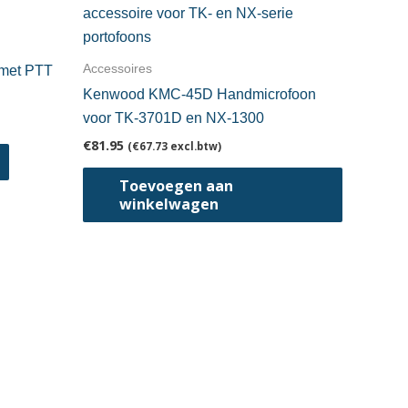
Accessoires
met PTT
Kenwood KMC-45D Handmicrofoon
voor TK-3701D en NX-1300
€
81.95
(
€
67.73
excl.btw)
Dit
product
Toevoegen aan
heeft
winkelwagen
meerdere
variaties.
Deze
optie
kan
gekozen
worden
op
de