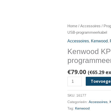
Home
/
Accessoires
/
Prog
USB-programmeerkabel
Accessoires
,
Kenwood
,
Kenwood KP
programmeer
€
79.00
(
€
65.29
ex
Kenwood
Toevoege
KPG-
186U
SKU:
16177
USB-
Categorieën:
Accessoires
,
programmeerkabel
Tag:
Kenwood