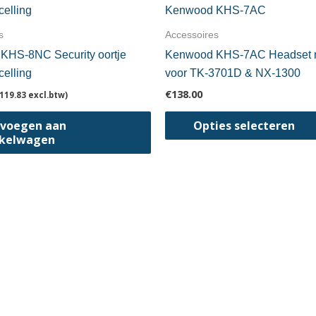
s
Accessoires
KHS-8NC Security oortje
Kenwood KHS-7AC Headset 
celling
voor TK-3701D & NX-1300
€
138.00
119.83
excl.btw)
voegen aan
Opties selecteren
kelwagen