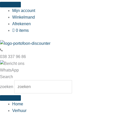
Ga
naar
Mijn account
de
Winkelmand
inhoud
Afrekenen
0 items
038 337 96 86
WhatsApp
Search
zoeken
Home
Verhuur