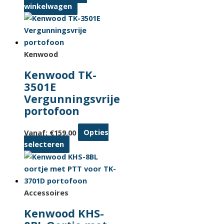
winkelwagen
Kenwood
Kenwood TK-
3501E
Vergunningsvrije
portofoon
Vanaf:
€
159.00
Opties
Dit
selecteren
product
heeft
meerdere
variaties.
Accessoires
Deze
Kenwood KHS-
optie