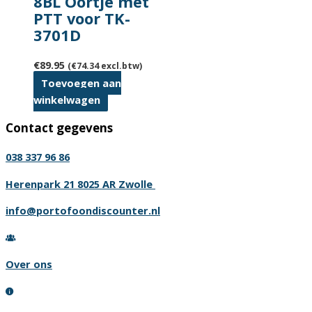
8BL Oortje met
kan
PTT voor TK-
gekozen
3701D
worden
op
€
89.95
(
€
74.34
excl.btw)
de
Toevoegen aan
productpagina
winkelwagen
Contact gegevens
038 337 96 86
Herenpark 21 8025 AR Zwolle
info@portofoondiscounter.nl
Over ons