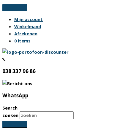
Ga
naar
Mijn account
de
Winkelmand
inhoud
Afrekenen
0 items
038 337 96 86
WhatsApp
Search
zoeken