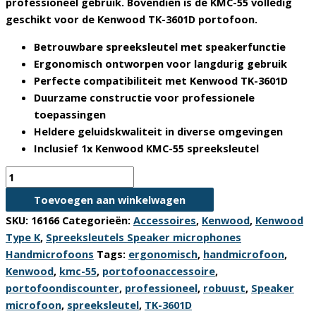
professioneel gebruik. Bovendien is de KMC-55 volledig
geschikt voor de Kenwood TK-3601D portofoon.
Betrouwbare spreeksleutel met speakerfunctie
Ergonomisch ontworpen voor langdurig gebruik
Perfecte compatibiliteit met Kenwood TK-3601D
Duurzame constructie voor professionele
toepassingen
Heldere geluidskwaliteit in diverse omgevingen
Inclusief 1x Kenwood KMC-55 spreeksleutel
Kenwood
KMC-
Toevoegen aan winkelwagen
55
SKU:
16166
Categorieën:
Accessoires
,
Kenwood
,
Kenwood
Handmicrofoon
Type K
,
Spreeksleutels Speaker microphones
voor
Handmicrofoons
Tags:
ergonomisch
,
handmicrofoon
,
TK-
Kenwood
,
kmc-55
,
portofoonaccessoire
,
3601D
portofoondiscounter
,
professioneel
,
robuust
,
Speaker
aantal
microfoon
,
spreeksleutel
,
TK-3601D