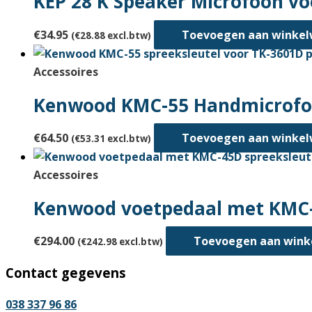
KEP 28 K Speaker Microfoon v
€
34.95
Toevoegen aan winke
(
€
28.88
excl.btw)
Accessoires
Kenwood KMC-55 Handmicrofo
€
64.50
Toevoegen aan winke
(
€
53.31
excl.btw)
Accessoires
Kenwood voetpedaal met KMC-
€
294.00
Toevoegen aan win
(
€
242.98
excl.btw)
Contact gegevens
038 337 96 86