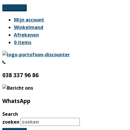
Ga
naar
Mijn account
de
Winkelmand
inhoud
Afrekenen
0 items
038 337 96 86
WhatsApp
Search
zoeken