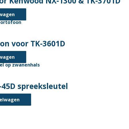
oor Kenwood NX-1300 & TK-3701D
lwagen
on voor TK-3601D
lwagen
45D spreeksleutel
kelwagen