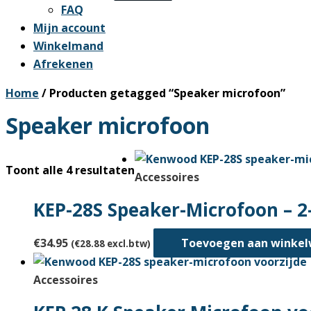
FAQ
Mijn account
Winkelmand
Afrekenen
Home
/ Producten getagged “Speaker microfoon”
Speaker microfoon
Gesorteerd
Toont alle 4 resultaten
Accessoires
op
KEP-28S Speaker-Microfoon – 2-
nieuwste
€
34.95
Toevoegen aan winke
(
€
28.88
excl.btw)
Accessoires