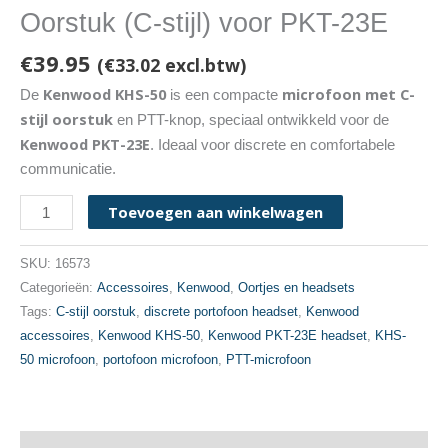
Oorstuk (C-stijl) voor PKT-23E
€
39.95
(
€
33.02
excl.btw)
Kenwood KHS-50
microfoon met C-
De
is een compacte
stijl oorstuk
en PTT-knop, speciaal ontwikkeld voor de
Kenwood PKT-23E
. Ideaal voor discrete en comfortabele
communicatie.
Kenwood
Toevoegen aan winkelwagen
KHS-
50
SKU:
16573
Microfoon
Categorieën:
Accessoires
,
Kenwood
,
Oortjes en headsets
met
Tags:
C-stijl oorstuk
,
discrete portofoon headset
,
Kenwood
Oorstuk
accessoires
,
Kenwood KHS-50
,
Kenwood PKT-23E headset
,
KHS-
(C-
50 microfoon
,
portofoon microfoon
,
PTT-microfoon
stijl)
voor
PKT-
23E