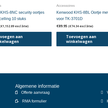
s
Accessoires
KHS-8NC security oortjes
Kenwood KHS-8BL Oortje me
celling 10 stuks
voor TK-3701D
€
89.95
(
€
1,152.89
excl.btw)
(
€
74.34
excl.btw)
voegen aan
Toevoegen aan
kelwagen
winkelwagen
Algemene informatie
Offerte aanvraag
RMA formulier