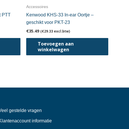
Accessoires
t PTT
Kenwood KHS-33 In-ear Oortje –
geschikt voor PKT-23
€
35.49
(
€
29.33
excl.btw)
Toevoegen aan
winkelwagen
Veel gestelde vragen
Klantenaccount informatie