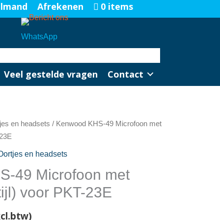
elmand
Afrekenen
0 items
WhatsApp
Veel gestelde vragen
Contact
jes en headsets
/ Kenwood KHS-49 Microfoon met
-23E
Oortjes en headsets
-49 Microfoon met
ijl) voor PKT-23E
cl.btw)