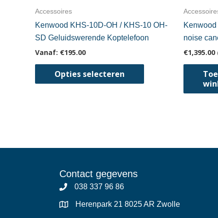
Accessoires
Accessoire
Kenwood KHS-10D-OH / KHS-10 OH-
Kenwood 
SD Geluidswerende Koptelefoon
noise can
Vanaf:
€
195.00
€
1,395.00
Dit
Opties selecteren
Toe
product
win
heeft
meerdere
variaties.
Deze
optie
kan
gekozen
Contact gegevens
worden
038 337 96 86
op
Herenpark 21 8025 AR Zwolle
de
productpagina