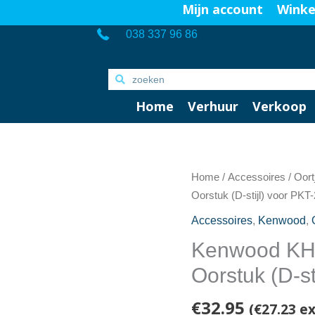
Mijn account
Wink
038 337 96 86
Home
Verhuur
Verkoop
Home
/
Accessoires
/
Oort
Oorstuk (D-stijl) voor PKT
Accessoires
,
Kenwood
,
Kenwood KHS
Oorstuk (D-st
€
32.95
(
€
27.23
ex