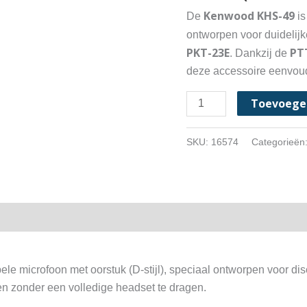
Kenwood KHS-49
De
is
ontworpen voor duidelij
PKT-23E
PT
. Dankzij de
deze accessoire eenvoudi
Kenwood
Toevoege
KHS-
49
SKU:
16574
Categorieën
Microfoon
met
Oorstuk
(D-
stijl)
voor
PKT-
le microfoon met oorstuk (D-stijl), speciaal ontworpen voor dis
23E
en zonder een volledige headset te dragen.
aantal