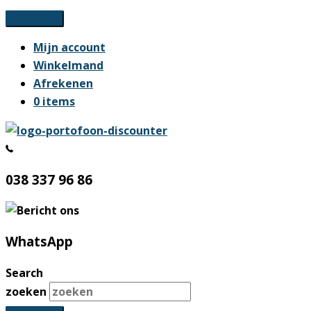
Ga
naar
Mijn account
de
Winkelmand
inhoud
Afrekenen
0 items
038 337 96 86
WhatsApp
Search
zoeken