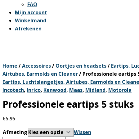
FAQ
Mijn account
Winkelmand
Afrekenen
Home
/
Accessoires
/
Oortjes en headsets
/
Eartips, Lu
Airtubes, Earmolds en Cleaner
/ Professionele eartips 
Eartips, Luchtslangetjes, Airtubes, Earmolds en Cleane
Incotech
,
Inrico
,
Kenwood
,
Maas
,
Midland
,
Motorola
Professionele eartips 5 stuks
€
5.95
Afmeting
Wissen