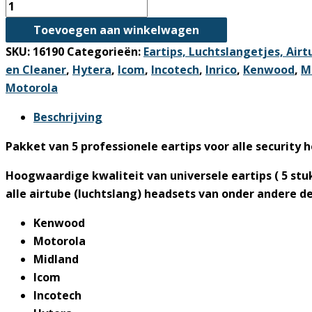
Professionele
eartips
Toevoegen aan winkelwagen
5
SKU:
16190
Categorieën:
Eartips, Luchtslangetjes, Air
stuks
en Cleaner
,
Hytera
,
Icom
,
Incotech
,
Inrico
,
Kenwood
,
M
aantal
Motorola
Beschrijving
Pakket van 5 professionele eartips voor alle security 
Hoogwaardige kwaliteit van universele eartips ( 5 stuk
alle airtube (luchtslang) headsets van onder andere d
Kenwood
Motorola
Midland
Icom
Incotech