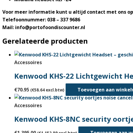
Voor meer informatie kunt u altijd contact met ons 
Telefoonnummer: 038 – 337 9686
Mail: info@portofoondiscounter.nl
Gerelateerde producten
Accessoires
Kenwood KHS-22 Lichtgewicht He
€
70.95
Toevoegen aan winke
(
€
58.64
excl.btw)
Accessoires
Kenwood KHS-8NC security oortjes
€
1,395.00
Toevoegen aan w
(
€
1,152.89
excl.btw)