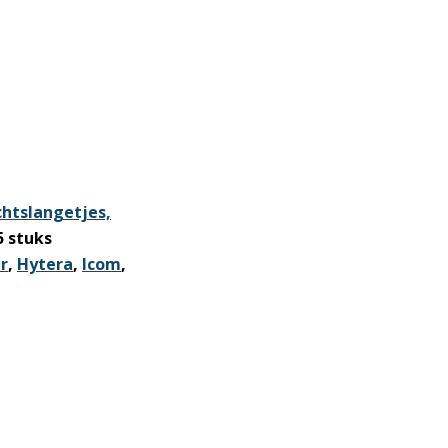
chtslangetjes,
5 stuks
r
,
Hytera
,
Icom
,