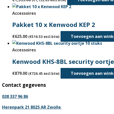
Accessoires
Pakket 10 x Kenwood KEP 2
€
625.00
Toevoegen aan win
(
€
516.53
excl.btw)
Accessoires
Kenwood KHS-8BL security oortje
€
879.00
Toevoegen aan win
(
€
726.45
excl.btw)
Contact gegevens
038 337 96 86
Herenpark 21 8025 AR Zwolle