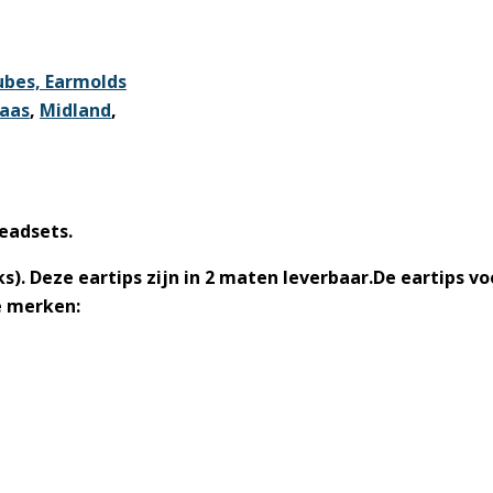
tubes, Earmolds
aas
,
Midland
,
headsets.
s). Deze eartips zijn in 2 maten leverbaar.De eartips vo
e merken: