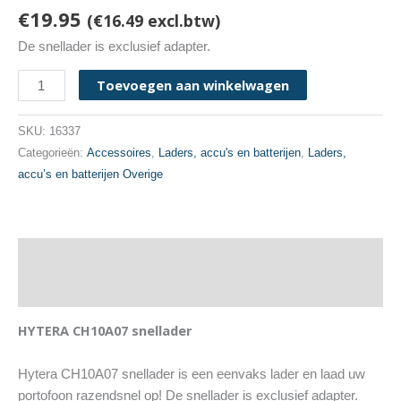
€
19.95
(
€
16.49
excl.btw)
De snellader is exclusief adapter.
HYTERA
Toevoegen aan winkelwagen
CH10A07
aantal
SKU:
16337
Categorieën:
Accessoires
,
Laders, accu's en batterijen
,
Laders,
accu’s en batterijen Overige
Beschrijving
Geschikt voor
HYTERA CH10A07 snellader
Hytera CH10A07 snellader is een eenvaks lader en laad uw
portofoon razendsnel op! De snellader is exclusief adapter.