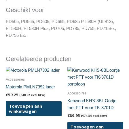
Geschikt voor
PD505, PD565, PD605, PD665, PD685 PT580H (UL913),
PT580H, PT580H Plus, PD705, PD785, PD755, PD715Ex,
PD795 Ex.
Gerelateerde producten
Accessoires
Motorola PMLN7392 lader
Accessoires
€
59.25
(
€
48.97
excl.btw)
Kenwood KHS-8BL Oortje
Toevoegen aan
met PTT voor TK-3701D
winkelwagen
€
89.95
(
€
74.34
excl.btw)
Toevoegen aan