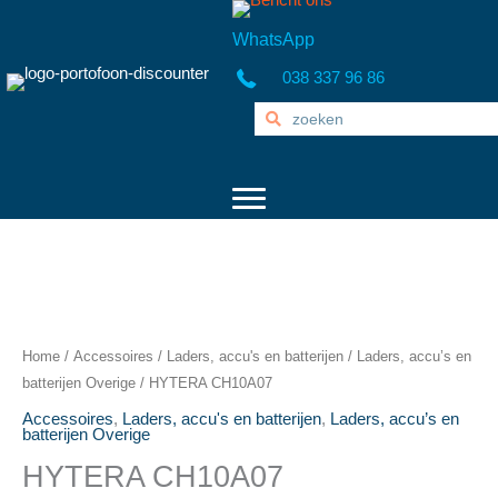
Ga
naar
WhatsApp
de
038 337 96 86
inhoud
Home
/
Accessoires
/
Laders, accu's en batterijen
/
Laders, accu’s en
batterijen Overige
/ HYTERA CH10A07
Accessoires
,
Laders, accu's en batterijen
,
Laders, accu’s en
batterijen Overige
HYTERA CH10A07