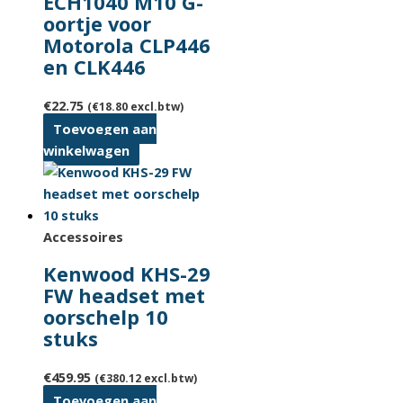
ECH1040 M10 G-
oortje voor
Motorola CLP446
en CLK446
€
22.75
(
€
18.80
excl.btw)
Toevoegen aan
winkelwagen
Accessoires
Kenwood KHS-29
FW headset met
oorschelp 10
stuks
€
459.95
(
€
380.12
excl.btw)
Toevoegen aan