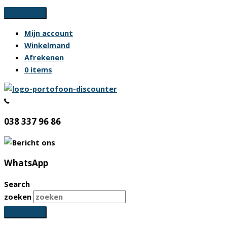
Ga
naar
Mijn account
de
Winkelmand
inhoud
Afrekenen
0 items
038 337 96 86
WhatsApp
Search
zoeken