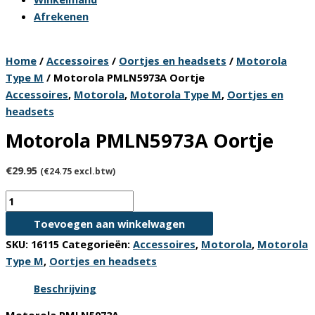
Afrekenen
Home
/
Accessoires
/
Oortjes en headsets
/
Motorola
Type M
/ Motorola PMLN5973A Oortje
Accessoires
,
Motorola
,
Motorola Type M
,
Oortjes en
headsets
Motorola PMLN5973A Oortje
€
29.95
(
€
24.75
excl.btw)
Motorola
PMLN5973A
Toevoegen aan winkelwagen
Oortje
SKU:
16115
Categorieën:
Accessoires
,
Motorola
,
Motorola
aantal
Type M
,
Oortjes en headsets
Beschrijving