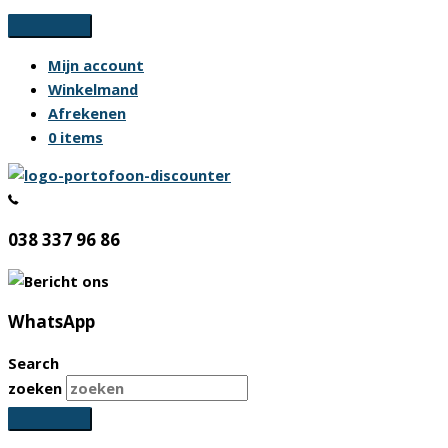
Ga
naar
Mijn account
de
Winkelmand
inhoud
Afrekenen
0 items
038 337 96 86
WhatsApp
Search
zoeken