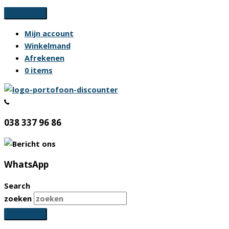
Ga
naar
Mijn account
de
Winkelmand
inhoud
Afrekenen
0 items
038 337 96 86
WhatsApp
Search
zoeken