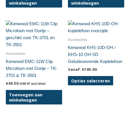
winkelwagen
winkelwagen
Accessoires
Kenwood KHS-10D-OH /
Accessoires
KHS-10 OH-SD
Kenwood EMC-11W Clip
Geluidswerende Koptelefoon
Microfoon met Oortje – TK-
Vanaf:
€
195.00
3701 & TK-3501
Dit
Opties selecteren
€
49.50
(
€
40.91
excl.btw)
product
heeft
Toevoegen aan
meerder
winkelwagen
variaties.
Deze
optie
kan