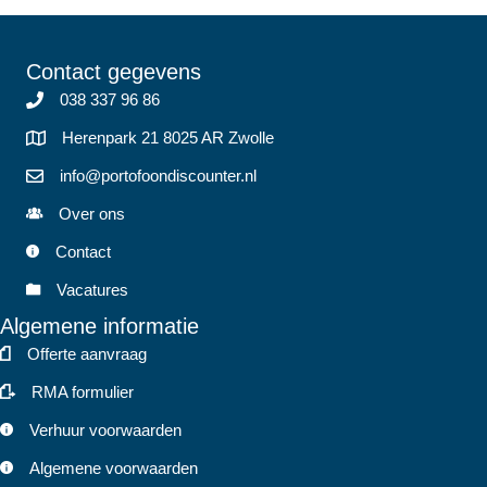
gekozen
worden
op
Contact gegevens
de
038 337 96 86
productp
Herenpark 21 8025 AR Zwolle
info@portofoondiscounter.nl
Over ons
Contact
Vacatures
Algemene informatie
Offerte aanvraag
RMA formulier
Verhuur voorwaarden
Algemene voorwaarden