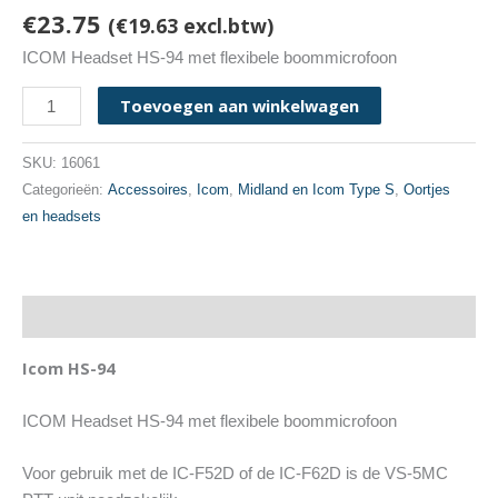
€
23.75
(
€
19.63
excl.btw)
ICOM Headset HS-94 met flexibele boommicrofoon
Icom
Toevoegen aan winkelwagen
HS-
94
SKU:
16061
aantal
Categorieën:
Accessoires
,
Icom
,
Midland en Icom Type S
,
Oortjes
en headsets
Beschrijving
Icom HS-94
ICOM Headset HS-94 met flexibele boommicrofoon
Voor gebruik met de IC-F52D of de IC-F62D is de VS-5MC