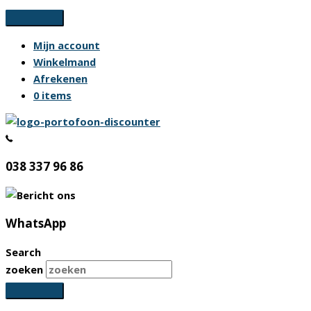
Ga
naar
Mijn account
de
Winkelmand
inhoud
Afrekenen
0 items
038 337 96 86
WhatsApp
Search
zoeken