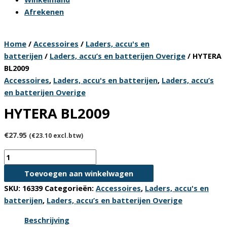
Afrekenen
Home
/
Accessoires
/
Laders, accu's en
batterijen
/
Laders, accu’s en batterijen Overige
/ HYTERA
BL2009
Accessoires
,
Laders, accu's en batterijen
,
Laders, accu’s
en batterijen Overige
HYTERA BL2009
€
27.95
(
€
23.10
excl.btw)
HYTERA
BL2009
Toevoegen aan winkelwagen
aantal
SKU:
16339
Categorieën:
Accessoires
,
Laders, accu's en
batterijen
,
Laders, accu’s en batterijen Overige
Beschrijving