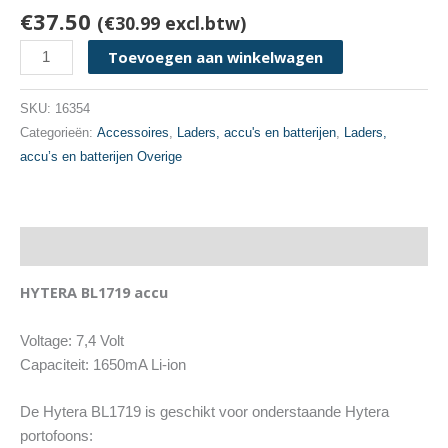
€
37.50
(
€
30.99
excl.btw)
HYTERA
Toevoegen aan winkelwagen
BL1719
aantal
SKU:
16354
Categorieën:
Accessoires
,
Laders, accu's en batterijen
,
Laders,
accu’s en batterijen Overige
Beschrijving
HYTERA BL1719 accu
Voltage: 7,4 Volt
Capaciteit: 1650mA Li-ion
De Hytera BL1719 is geschikt voor onderstaande Hytera
portofoons: