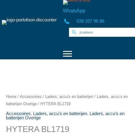
Ga
naar
WhatsApp
de
038 337 96 86
inhoud
Home
/
Accessoires
/
Laders, accu's en batterijen
/
Laders, accu’s en
batterijen Overige
/ HYTERA BL1719
Accessoires
,
Laders, accu's en batterijen
,
Laders, accu’s en
batterijen Overige
HYTERA BL1719