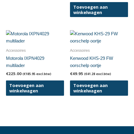
Toevoegen aan
winkelwagen
Accessoires
Accessoires
Motorola IXPN4029
Kenwood KHS-29 FW
multilader
oorschelp oortje
€
225.00
€
49.95
(
€
185.95
excl.btw)
(
€
41.28
excl.btw)
Toevoegen aan
Toevoegen aan
winkelwagen
winkelwagen