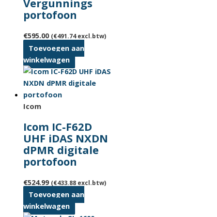
Vergunnings
portofoon
€
595.00
(
€
491.74
excl.btw)
Toevoegen aan
winkelwagen
Icom
Icom IC-F62D
UHF iDAS NXDN
dPMR digitale
portofoon
€
524.99
(
€
433.88
excl.btw)
Toevoegen aan
winkelwagen