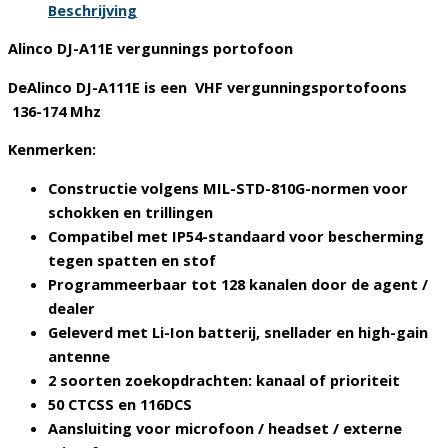
aantal
Beschrijving
Alinco DJ-A11E vergunnings portofoon
DeAlinco DJ-A111E is een VHF vergunningsportofoons
136-174 Mhz
Kenmerken:
Constructie volgens MIL-STD-810G-normen voor
schokken en trillingen
Compatibel met IP54-standaard voor bescherming
tegen spatten en stof
Programmeerbaar tot 128 kanalen door de agent /
dealer
Geleverd met Li-Ion batterij, snellader en high-gain
antenne
2 soorten zoekopdrachten: kanaal of prioriteit
50 CTCSS en 116DCS
Aansluiting voor microfoon / headset / externe