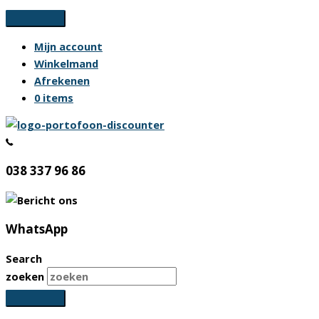
Ga
naar
Mijn account
de
Winkelmand
inhoud
Afrekenen
0 items
038 337 96 86
WhatsApp
Search
zoeken