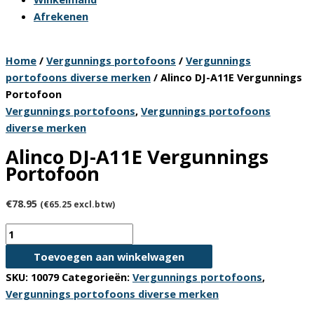
Afrekenen
Home
/
Vergunnings portofoons
/
Vergunnings
portofoons diverse merken
/ Alinco DJ-A11E Vergunnings
Portofoon
Vergunnings portofoons
,
Vergunnings portofoons
diverse merken
Alinco DJ-A11E Vergunnings
Portofoon
€
78.95
(
€
65.25
excl.btw)
Alinco
DJ-
Toevoegen aan winkelwagen
A11E
SKU:
10079
Categorieën:
Vergunnings portofoons
,
Vergunnings
Vergunnings portofoons diverse merken
Portofoon