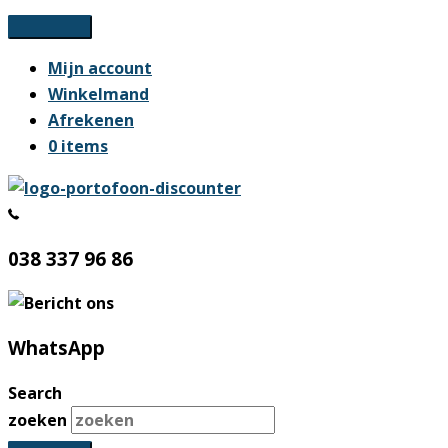
Ga
naar
Mijn account
de
Winkelmand
inhoud
Afrekenen
0 items
038 337 96 86
WhatsApp
Search
zoeken