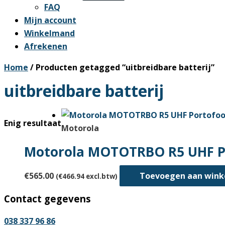
FAQ
Mijn account
Winkelmand
Afrekenen
Home
/ Producten getagged “uitbreidbare batterij”
uitbreidbare batterij
Enig resultaat
Motorola
Motorola MOTOTRBO R5 UHF Po
€
565.00
Toevoegen aan win
(
€
466.94
excl.btw)
Contact gegevens
038 337 96 86