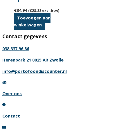
€
34.94
(
€
28.88
excl.btw)
Toevoegen aan
winkelwagen
Contact gegevens
038 337 96 86
Herenpark 21 8025 AR Zwolle
info@portofoondiscounter.nl
Over ons
Contact