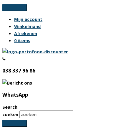
Ga
naar
Mijn account
de
Winkelmand
inhoud
Afrekenen
0 items
038 337 96 86
WhatsApp
Search
zoeken