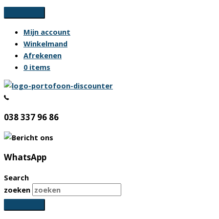
Ga
naar
Mijn account
de
Winkelmand
inhoud
Afrekenen
0 items
038 337 96 86
WhatsApp
Search
zoeken