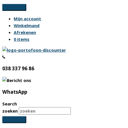
Ga
naar
Mijn account
de
Winkelmand
inhoud
Afrekenen
0 items
038 337 96 86
WhatsApp
Search
zoeken