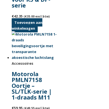
serie
€
42.35
(
€
35.00
excl.btw)
Toevoegen aan
winkelwagen
Accessoires
Motorola
PMLN7158
Oortje –
SL/TLK-serie |
1-draads M11
€
59.95
(
€
49.55
excl.btw)