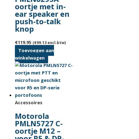
oortje met in-
ear speaker en
push-to-talk
knop
€
119.95
(
€
99.13
excl.btw)
Toevoegen aan
winkelwagen
Accessoires
Motorola
PMLN5727 C-
oortje M12 –
voor R5 & DP-