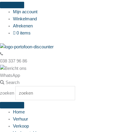
Ga
naar
Mijn account
de
Winkelmand
inhoud
Afrekenen
0 items
038 337 96 86
WhatsApp
Search
zoeken
Home
Verhuur
Verkoop